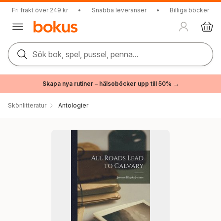
Fri frakt över 249 kr
•
Snabba leveranser
•
Billiga böcker
Sök bok, spel, pussel, penna...
Skapa nya rutiner – hälsoböcker upp till 50% →
Skönlitteratur
Antologier