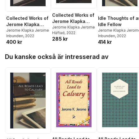
Collected Works of
Collected Works of
Idle Thoughts of a
Jerome Klapka
Jerome Klapka
Idle Fellow
Jerome
Jerome Klapka Jerome
Jerome
Jerome Klapka Jerome
Jerome Klapka Jerom
Häftad
, 2022
Inbunden
, 2022
Inbunden
, 2022
285 kr
400 kr
414 kr
Hoppa över listan
Du kanske också är intresserad av