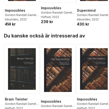
Impossibles
Impossibles
Supermind
Gordon Randall Garrett
,
Gordon Randall Garrett
,
Gordon Randall Garret
Laurence Mark Janifer
Häftad
, 2022
Laurence Mark Janifer
Inbunden
, 2022
Laurence Mark Janifer
Inbunden
, 2022
239 kr
414 kr
430 kr
Hoppa över listan
Du kanske också är intresserad av
Brain Twister
Impossibles
Impossibles
Gordon Randall Garrett
,
Gordon Randall Garret
Gordon Randall Garrett
,
Laurence Mark Janifer
Häftad
, 2022
Laurence Mark Janifer
Häftad
, 2022