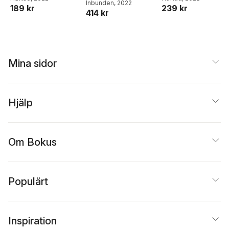
Laurence Mark Janifer
Inbunden
, 2022
189 kr
239 kr
414 kr
Mina sidor
Hjälp
Om Bokus
Populärt
Inspiration