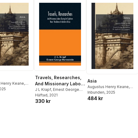
Travels, Researches,
Asia
 Henry Keane
,
And Missionary Labors
Augustus Henry Keane
,
 Reclus
2025
,
Ernest
During An Eighteen
J L Krapf
,
Ernest George
Elisã(c)E Reclus
Inbunden
, 2025
,
Ernest
avenstein
Ravenstein
Häftad
, 2021
Years' Residence In
484 kr
George Ravenstein
330 kr
Eastern Africa