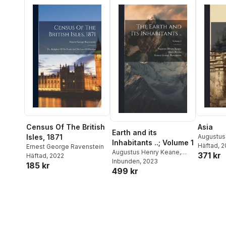
Census Of The British
Asia
Earth and its
Isles, 1871
Augustus
Inhabitants ..; Volume 1
Elisã(c)E
Häftad
, 
Ernest George Ravenstein
Augustus Henry Keane
,
371 kr
George R
Häftad
, 2022
Elisée Reclus
Inbunden
, 2023
,
Ernest
185 kr
499 kr
George Ravenstein