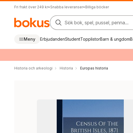
Fri frakt över 249 kr
•
Snabba leveranser
•
Billiga böcker
Sök bok, spel, pussel, penna...
Meny
Erbjudanden
Student
Topplistor
Barn & ungdom
B
Historia och arkeologi
Historia
Europas historia