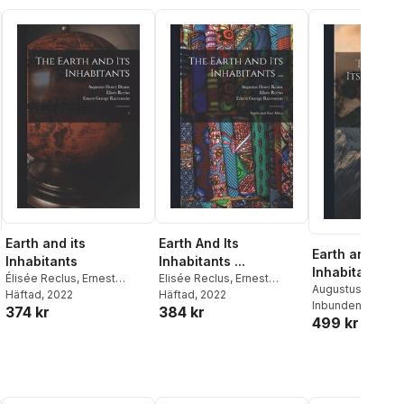
Earth and its
Earth And Its
Earth and its
Inhabitants
Inhabitants ...
Inhabitants ..;
Élisée Reclus
,
Ernest
Elisée Reclus
,
Ernest
Augustus Henry 
George Ravenstein
Häftad
, 2022
,
George Ravenstein
Häftad
, 2022
,
Elisée Reclus
Inbunden
, 2023
,
Er
374 kr
384 kr
Augustus Henry Deane
Augustus Henry Keane
499 kr
George Ravenste