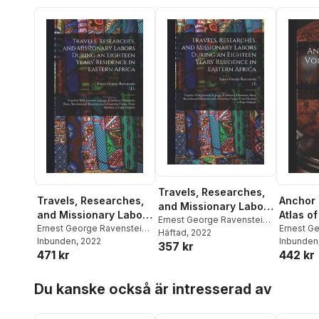
Travels, Researches,
Travels, Researches,
Anchor
and Missionary Labors
and Missionary Labors
Atlas of
During an Eighteen
Ernest George Ravenstein
,
During an Eighteen
Ernest George Ravenstein
,
Ernest G
J L 1810-1881 Krapf
Häftad
, 2022
Years' Residence in
J L 1810-1881 Krapf
Inbunden
, 2022
Inbunden
Years' Residence in
357 kr
Eastern Africa
471 kr
442 kr
Eastern Africa
Hoppa över listan
Du kanske också är intresserad av