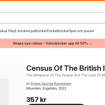
okus Play
E-böcker
Ljudböcker
Pocketböcker
Spel och pussel
Skapa nya rutiner – hälsoböcker upp till 50% →
Census Of The British I
The Birthplace Of The People And The Laws Of Mi
Av
Ernest George Ravenstein
Inbunden, Engelska, 2022
357 kr