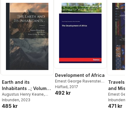
Development of Africa
Ernest George Ravenstein
,
Earth and its
Travels, Rese
Arthur Silva White
Häftad
, 2017
Inhabitants ..; Volume
and Missionar
492 kr
2
Augustus Henry Keane
,
During an Eig
Ernest George R
Elisée Reclus
Inbunden
, 2023
,
Ernest
J L 1810-1881 Kra
Inbunden
, 2022
Years' Reside
485 kr
471 kr
George Ravenstein
Eastern Africa