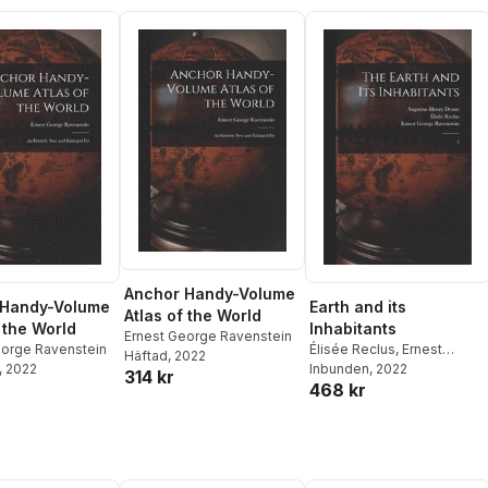
Anchor Handy-Volume
 Handy-Volume
Earth and its
Atlas of the World
 the World
Inhabitants
Ernest George Ravenstein
eorge Ravenstein
Élisée Reclus
,
Ernest
Häftad
, 2022
, 2022
George Ravenstein
Inbunden
, 2022
,
314 kr
468 kr
Augustus Henry Deane