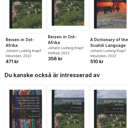
Reisen in Ost-
Reisen in Ost-
A Dictionary of the
Afrika
Afrika
Suahili Language
Johann Ludwig Krapf
Johann Ludwig Krapf
Johann Ludwig Krapf
Häftad
, 2022
Inbunden
, 2022
Inbunden
, 2022
356 kr
471 kr
510 kr
Hoppa över listan
Du kanske också är intresserad av