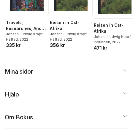
Travels,
Reisen in Ost-
Reisen in Ost-
Researches, And
Afrika
Afrika
Missionary La
Johann Ludwig Krapf
Johann Ludwig Krapf
Johann Ludwig Krapf
Häftad
, 2022
Häftad
, 2022
Bours, During An
Inbunden
, 2022
335 kr
356 kr
Eighteen Year's
471 kr
Residence In
Eastern Africa
Mina sidor
Hjälp
Om Bokus