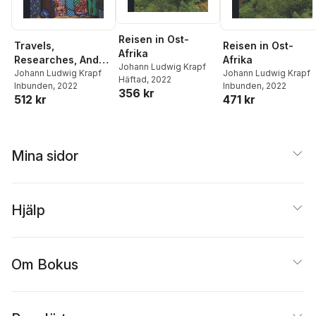
Reisen in Ost-
Travels,
Reisen in Ost-
Afrika
Researches, And
Afrika
Johann Ludwig Krapf
Missionary La
Johann Ludwig Krapf
Johann Ludwig Krapf
Häftad
, 2022
Inbunden
, 2022
Inbunden
, 2022
Bours, During An
356 kr
512 kr
471 kr
Eighteen Year's
Residence In
Eastern Africa
Mina sidor
Hjälp
Om Bokus