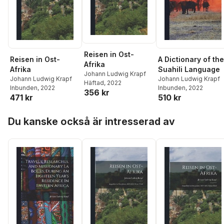
Reisen in Ost-
Reisen in Ost-
A Dictionary of the
Afrika
Afrika
Suahili Language
Johann Ludwig Krapf
Johann Ludwig Krapf
Johann Ludwig Krapf
Häftad
, 2022
Inbunden
, 2022
Inbunden
, 2022
356 kr
471 kr
510 kr
Hoppa över listan
Du kanske också är intresserad av