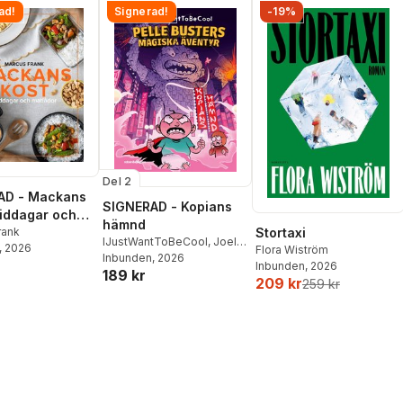
ad!
Signerad!
-19%
Del 2
AD - Mackans
SIGNERAD - Kopians
Middagar och
hämnd
r
rank
Stortaxi
IJustWantToBeCool
,
Joel
, 2026
Flora Wiström
Adolphson
Inbunden
, 2026
,
Emil Ejdemo
Inbunden
, 2026
189 kr
Beer
,
Victor Beer
209 kr
259 kr