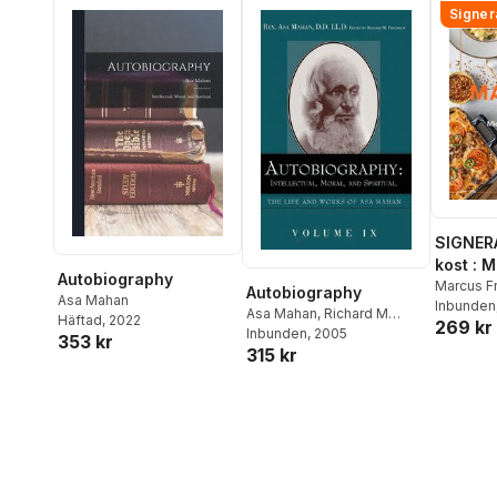
Signer
SIGNER
kost : 
Autobiography
matlådo
Marcus F
Autobiography
Asa Mahan
Inbunden
Asa Mahan
,
Richard M
Häftad
, 2022
269 kr
Friedrich
Inbunden
, 2005
353 kr
315 kr