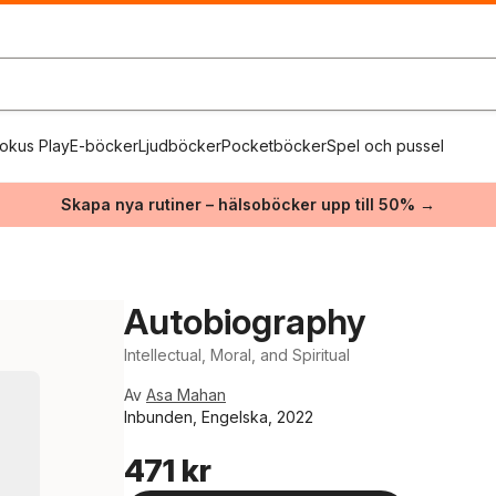
okus Play
E-böcker
Ljudböcker
Pocketböcker
Spel och pussel
Skapa nya rutiner – hälsoböcker upp till 50% →
Autobiography
Intellectual, Moral, and Spiritual
Av
Asa Mahan
Inbunden, Engelska, 2022
471 kr