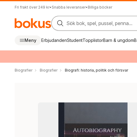
Fri frakt över 249 kr
•
Snabba leveranser
•
Billiga böcker
Sök bok, spel, pussel, penna...
Meny
Erbjudanden
Student
Topplistor
Barn & ungdom
B
Biografier
Biografier
Biografi: historia, politik och försvar