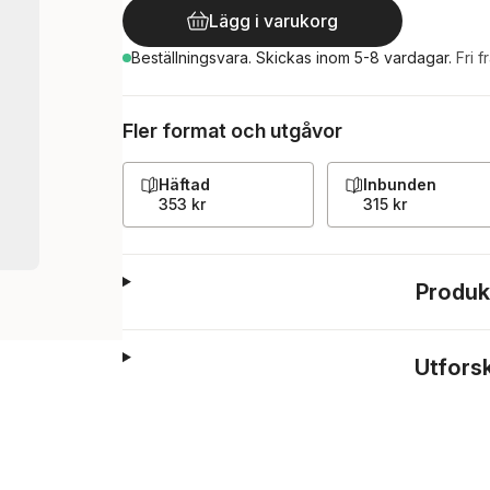
Lägg i varukorg
Beställningsvara.
Skickas
inom 5-8 vardagar
.
Fri f
Fler format och utgåvor
Häftad
Inbunden
353 kr
315 kr
Produk
Utfors