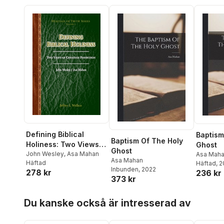
Defining Biblical
Baptism
Baptism Of The Holy
Holiness: Two Views
Ghost
Ghost
of Christian
John Wesley
,
Asa Mahan
Asa Mah
Asa Mahan
Häftad
Häftad
, 
Perfection
Inbunden
, 2022
278 kr
236 kr
373 kr
Hoppa över listan
Du kanske också är intresserad av