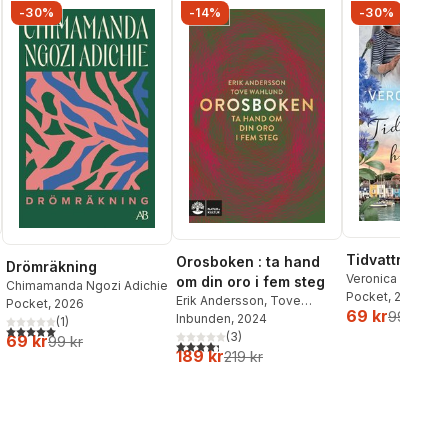
-30%
-14%
-30%
Tidvattnets h
Orosboken : ta hand
Drömräkning
Veronica Henry
om din oro i fem steg
Chimamanda Ngozi Adichie
Pocket
, 2026
Erik Andersson
,
Tove
Pocket
, 2026
69 kr
99 kr
Wahlund
Inbunden
, 2024
(
1
)
5,0
utav 5 stjärnor. Totalt antal röster:
(
3
)
69 kr
99 kr
4,3
utav 5 stjärnor. Totalt antal röster:
189 kr
219 kr