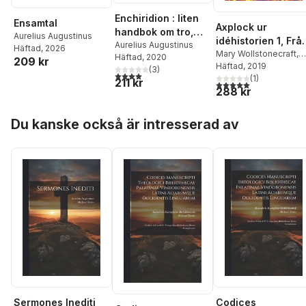
Enchiridion : liten
Ensamtal
Axplock ur
handbok om tro,
Aurelius Augustinus
idéhistorien 1, Frå
hopp och kärlek
Aurelius Augustinus
Häftad
, 2026
försokratikerna till
Mary Wollstonecraft
,
Häftad
, 2020
209 kr
Thomas Hobbes
Häftad
, 2019
,
Mar
Wollstonecraft
(
3
)
4,0
utav 5 stjärnor. Totalt antal röster:
Astell
,
Aurelius
(
1
)
211 kr
5,0
utav 5 stjärnor. Tota
288 kr
Augustinus
Hoppa över listan
Du kanske också är intresserad av
Sermones Inediti
Codices