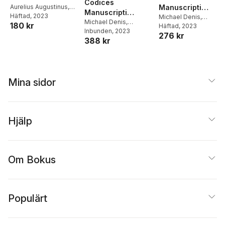
Codices
Aurelius Augustinus
,
Manuscripti
Manuscripti
Michael Denis
Häftad
, 2023
Theologici
Michael Denis
,
Theologici
Michael Denis
,
180 kr
Kaiserlich-Konigliche
Häftad
, 2023
Bibliothecae
Kaiserlich-Konigliche
Inbunden
, 2023
Bibliothecae
276 kr
Hofbibliothek (Wi
Palatinae
388 kr
Hofbibliothek (Wi
Palatinae
Vindobonensis
Vindobonensis
Latini Aliarumque
Latini Aliarumque
Occidentis
Occidentis
Linguarum
Mina sidor
Linguarum
Hjälp
Om Bokus
Populärt