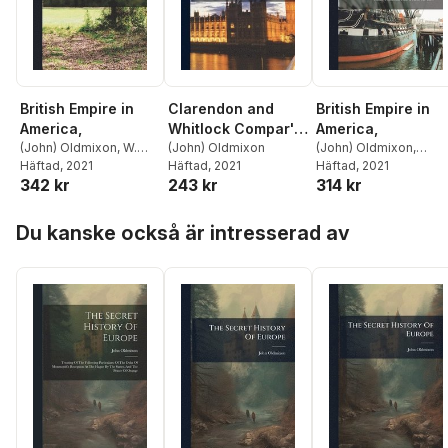
British Empire in
Clarendon and
British Empire in
America,
Whitlock Compar'd
America,
(John) Oldmixon
,
W.
[microform]. To
(John) Oldmixon
(John) Oldmixon
,
Fmo Ribrl Courtenay
Häftad
, 2021
Häftad
, 2021
Herman D. Moll
Häftad
, 2021
,
A. Fm
Which is
342 kr
243 kr
314 kr
Ribrl Robinson
Occasionally
Added, A
Hoppa över listan
Comparison
Du kanske också är intresserad av
Between the
History of the
Rebellion and
Other Histories of
the Civil War.
Proving Very
Plainly, That the
Editors of the Lord
Clarendon's
History, Have