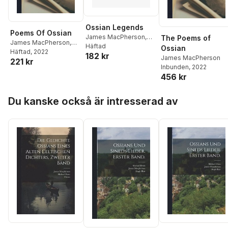
Ossian Legends
Poems Of Ossian
James MacPherson
,
The Poems of
James MacPherson
,
Sasha Newborn
Häftad
Ossian
Edmund Von Harold
Häftad
, 2022
182 kr
James MacPherson
221 kr
Inbunden
, 2022
456 kr
Hoppa över listan
Du kanske också är intresserad av