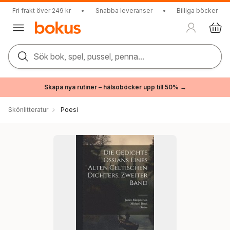
Fri frakt över 249 kr
•
Snabba leveranser
•
Billiga böcker
Sök bok, spel, pussel, penna...
Skapa nya rutiner – hälsoböcker upp till 50% →
Skönlitteratur
Poesi