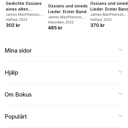
Gedichte Ossians
Ossians und sined
Ossians und sineds
eines alten
Lieder. Erster Band
Lieder. Erster Band.
celtischen
James MacPherson
,
James MacPherson
,
James MacPherson
,
Michael Denis
Häftad
, 2023
,
Ossian
Michael Denis
Häftad
, 2022
,
Hugh
Dichters, Zweiter
Michael Denis
Inbunden
, 2022
,
Hugh
302 kr
370 kr
Blair
Band
485 kr
Blair
Mina sidor
Hjälp
Om Bokus
Populärt