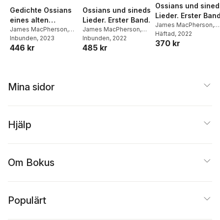
Ossians und sined
Gedichte Ossians
Ossians und sineds
Lieder. Erster Band
eines alten
Lieder. Erster Band.
James MacPherson
,
celtischen
James MacPherson
,
James MacPherson
,
Michael Denis
Häftad
, 2022
,
Hugh
Michael Denis
Inbunden
, 2023
,
Ossian
Michael Denis
Inbunden
, 2022
,
Hugh
Dichters, Zweiter
370 kr
Blair
446 kr
485 kr
Blair
Band
Mina sidor
Hjälp
Om Bokus
Populärt