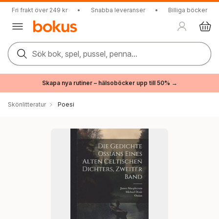
Fri frakt över 249 kr
•
Snabba leveranser
•
Billiga böcker
Sök bok, spel, pussel, penna...
Skapa nya rutiner – hälsoböcker upp till 50% →
Skönlitteratur
Poesi