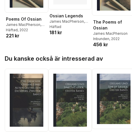
Ossian Legends
Poems Of Ossian
James MacPherson
,
The Poems of
James MacPherson
,
Sasha Newborn
Häftad
Ossian
Edmund Von Harold
Häftad
, 2022
181 kr
James MacPherson
221 kr
Inbunden
, 2022
456 kr
Hoppa över listan
Du kanske också är intresserad av