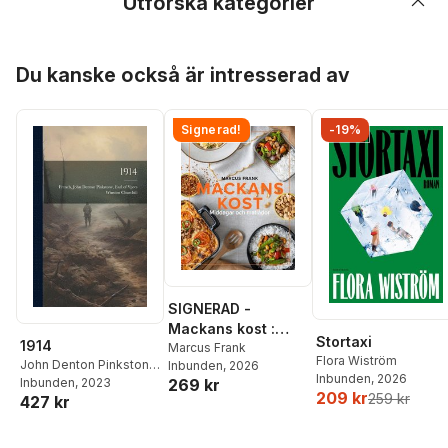
Utforska kategorier
Hoppa över listan
Du kanske också är intresserad av
Signerad!
-19%
SIGNERAD -
Mackans kost :
Stortaxi
1914
Middagar och
Marcus Frank
Flora Wiström
John Denton Pinkstone
Inbunden
, 2026
matlådor
Inbunden
, 2026
269 kr
Earl O. French
Inbunden
, 2023
,
Winston
209 kr
259 kr
427 kr
Churchill