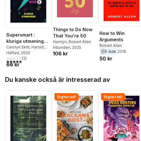
Things to Do Now
How to Win
Supersmart :
That You're 50
Arguments
kluriga utmaningar.
Hamlyn
,
Robert Allen
Robert Allen
Nivå 3
Carolyn Skitt
,
Harold
Inbunden
, 2025
E-bok
2016
106 kr
Gale
Häftad
,
Robert Allen
, 2020
50 kr
(
2
)
5,0
utav 5 stjärnor. Totalt antal röster:
66 kr
Hoppa över listan
Du kanske också är intresserad av
Signerad!
Signerad!