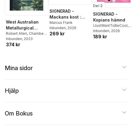
Del 2
SIGNERAD -
SIGNERAD -
Mackans kost :
Kopians hämnd
West Australian
Middagar och
Marcus Frank
IJustWantToBeCool
,
Metallurgical
Inbunden
, 2026
matlådor
Joel Adolphson
Inbunden
, 2026
,
Emil
269 kr
Practice
Robert Allen
,
Chamber
189 kr
Ejdemo Beer
,
Victor
of Mines of Western
Inbunden
, 2023
Beer
374 kr
Australia
Mina sidor
Hjälp
Om Bokus