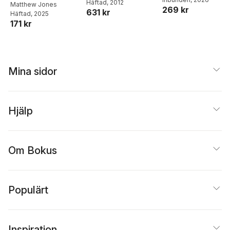
matlådor
Häftad
, 2012
Power
Matthew Jones
269 kr
631 kr
Häftad
, 2025
171 kr
Mina sidor
Hjälp
Om Bokus
Populärt
Inspiration