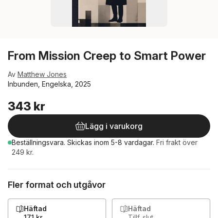
From Mission Creep to Smart Power
Av
Matthew Jones
Inbunden, Engelska, 2025
343 kr
Lägg i varukorg
Beställningsvara.
Skickas
inom 5-8 vardagar
.
Fri frakt över
249 kr.
Fler format och utgåvor
Häftad
Häftad
171 kr
Tillf. slut