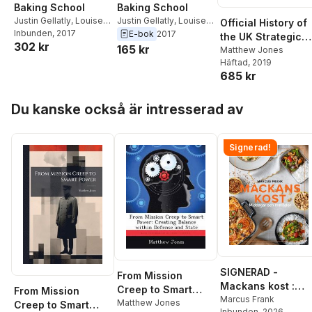
Baking School
Baking School
Justin Gellatly
,
Louise
Justin Gellatly
,
Louise
Official History of
Gellatly
Inbunden
,
Matthew
, 2017
Gellatly
,
Matthew
E-bok
2017
the UK Strategic
302 kr
Jones
Jones
165 kr
Nuclear Deterrent
Matthew Jones
Häftad
, 2019
685 kr
Hoppa över listan
Du kanske också är intresserad av
Signerad!
SIGNERAD -
From Mission
Mackans kost :
Creep to Smart
From Mission
Middagar och
Marcus Frank
Power
Matthew Jones
Creep to Smart
Inbunden
, 2026