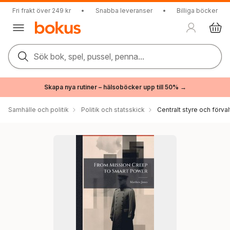
Fri frakt över 249 kr
•
Snabba leveranser
•
Billiga böcker
Sök bok, spel, pussel, penna...
Skapa nya rutiner – hälsoböcker upp till 50% →
Samhälle och politik
Politik och statsskick
Centralt styre och förval