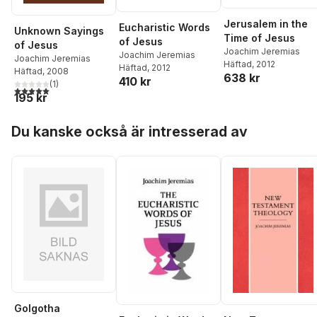
Jerusalem in the
Eucharistic Words
Unknown Sayings
Time of Jesus
of Jesus
of Jesus
Joachim Jeremias
Joachim Jeremias
Joachim Jeremias
Häftad
, 2012
Häftad
, 2012
Häftad
, 2008
638 kr
410 kr
(
1
)
5,0
utav 5 stjärnor. Totalt antal röster:
195 kr
Hoppa över listan
Du kanske också är intresserad av
Golgotha