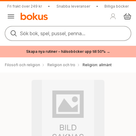
Fri frakt över 249 kr
•
Snabba leveranser
•
Billiga böcker
Sök bok, spel, pussel, penna...
Skapa nya rutiner – hälsoböcker upp till 50% →
Filosofi och religion
Religion och tro
Religion: allmänt