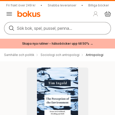
Fri frakt över 249 kr
•
Snabba leveranser
•
Billiga böcker
Sök bok, spel, pussel, penna...
Skapa nya rutiner – hälsoböcker upp till 50% →
Samhälle och politik
Sociologi och antropologi
Antropologi