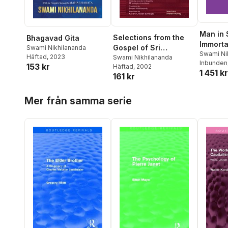
Man in 
Selections from the
Bhagavad Gita
Immorta
Gospel of Sri
Swami Nikhilananda
Swami Ni
Häftad
, 2023
Ramakrishna
Swami Nikhilananda
Inbunden
153 kr
Häftad
, 2002
1 451 kr
161 kr
Hoppa över listan
Mer från samma serie