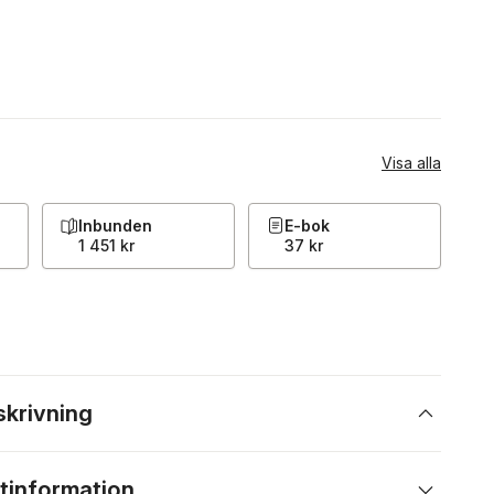
Visa alla
Inbunden
E-bok
1 451 kr
37 kr
skrivning
tinformation