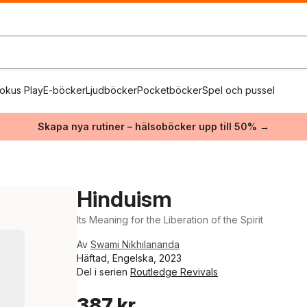
okus Play
E-böcker
Ljudböcker
Pocketböcker
Spel och pussel
Skapa nya rutiner – hälsoböcker upp till 50% →
Hinduism
Its Meaning for the Liberation of the Spirit
Av
Swami Nikhilananda
Häftad, Engelska, 2023
Del i serien
Routledge Revivals
387 kr