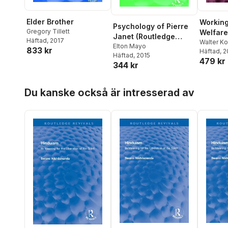
Elder Brother
Working
Psychology of Pierre
Gregory Tillett
Welfare
Janet (Routledge
Häftad
, 2017
Walter Ko
Revivals)
Elton Mayo
833 kr
Häftad
, 
Häftad
, 2015
479 kr
344 kr
Hoppa över listan
Du kanske också är intresserad av