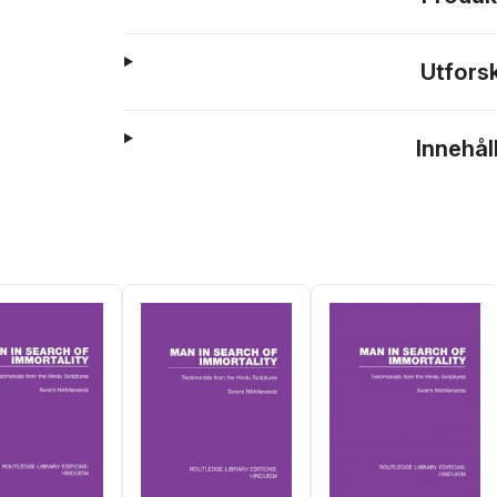
Utfors
Innehål