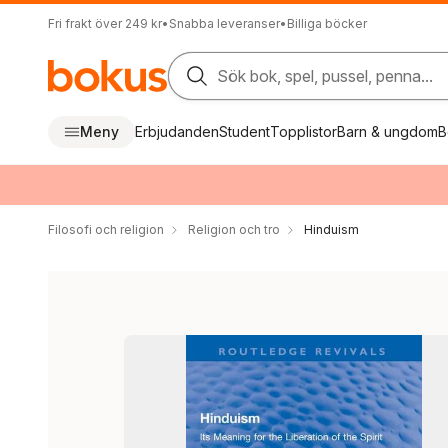
Fri frakt över 249 kr
•
Snabba leveranser
•
Billiga böcker
Sök bok, spel, pussel, penna...
Meny
Erbjudanden
Student
Topplistor
Barn & ungdom
B
Filosofi och religion
Religion och tro
Hinduism