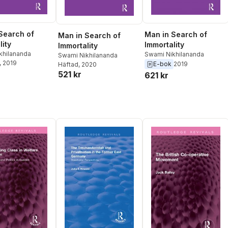
Search of
Man in Search of
Man in Search of
lity
Immortality
Immortality
khilananda
Swami Nikhilananda
Swami Nikhilananda
, 2019
E-bok
2019
Häftad
, 2020
521 kr
621 kr