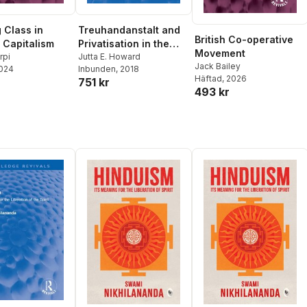
 Class in
Treuhandanstalt and
British Co-operative
 Capitalism
Privatisation in the
Movement
rpi
Former East Germany
Jutta E. Howard
Jack Bailey
2024
Inbunden
, 2018
Häftad
, 2026
751 kr
493 kr