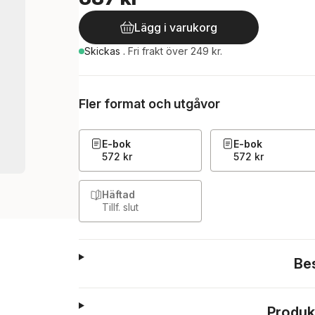
Lägg i varukorg
Skickas
.
Fri frakt över 249 kr.
Fler format och utgåvor
E-bok
E-bok
572 kr
572 kr
Häftad
Tillf. slut
Be
Produk