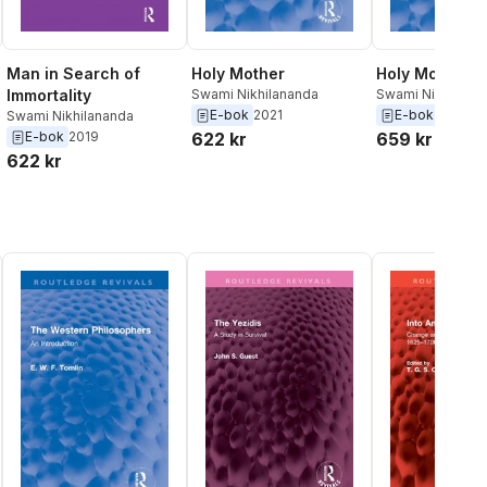
Man in Search of
Holy Mother
Holy Mother
Immortality
Swami Nikhilananda
Swami Nikhilana
E-bok
2021
E-bok
2021
Swami Nikhilananda
E-bok
2019
622 kr
659 kr
622 kr