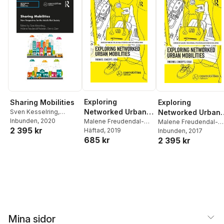
Exploring
Sharing Mobilities
Exploring
Networked Urban
Sven Kesselring
,
Networked Urban
Malene Freudendal-
Inbunden
, 2020
Mobilities
Malene Freudendal-
Mobilities
Malene Freudendal-
2 395 kr
Pedersen
,
Dennis Zuev
Pedersen
Häftad
, 2019
,
Sven
Pedersen
Inbunden
, 2017
,
Sven
685 kr
Kesselring
2 395 kr
Kesselring
Mina sidor