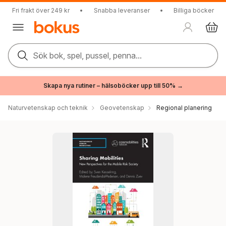
Fri frakt över 249 kr
•
Snabba leveranser
•
Billiga böcker
Sök bok, spel, pussel, penna...
Skapa nya rutiner – hälsoböcker upp till 50% →
Naturvetenskap och teknik
Geovetenskap
Regional planering