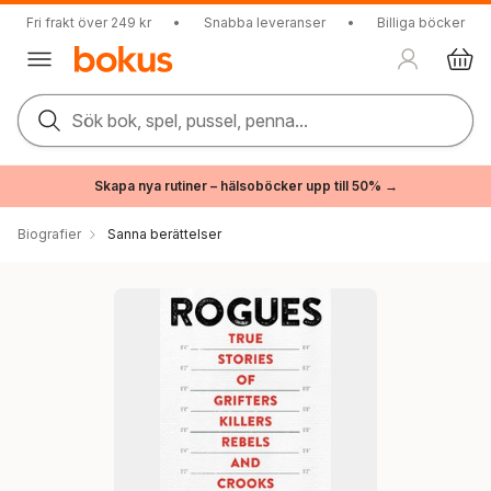
Fri frakt över 249 kr
•
Snabba leveranser
•
Billiga böcker
Sök bok, spel, pussel, penna...
Skapa nya rutiner – hälsoböcker upp till 50% →
Biografier
Sanna berättelser