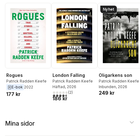
Nyhet
London Falling
Oligarkens son
Rogues
Patrick Radden Keefe
Patrick Radden Keefe
Patrick Radden Keefe
Häftad
, 2026
Inbunden
, 2026
E-bok
2022
249 kr
(
2
)
177 kr
4,5
utav 5 stjärnor. Totalt antal röster:
186 kr
Mina sidor