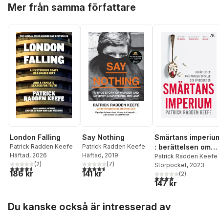
Hoppa över listan
Mer från samma författare
London Falling
Say Nothing
Smärtans imperiu
Patrick Radden Keefe
Patrick Radden Keefe
: berättelsen om
Häftad
, 2026
Häftad
, 2019
familjen Sackler
Patrick Radden Keefe
(
2
)
(
7
)
Storpocket
, 2023
och opioidkrisen
4,5
utav 5 stjärnor. Totalt antal röster:
4,6
utav 5 stjärnor. Totalt antal röster:
186 kr
141 kr
(
2
)
4,0
utav 5 stjärnor. Tota
147 kr
Hoppa över listan
Du kanske också är intresserad av