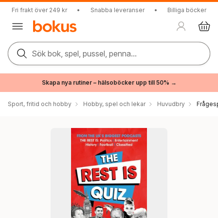
Fri frakt över 249 kr
•
Snabba leveranser
•
Billiga böcker
Sök bok, spel, pussel, penna...
Skapa nya rutiner – hälsoböcker upp till 50% →
Sport, fritid och hobby
Hobby, spel och lekar
Huvudbry
Frågesp