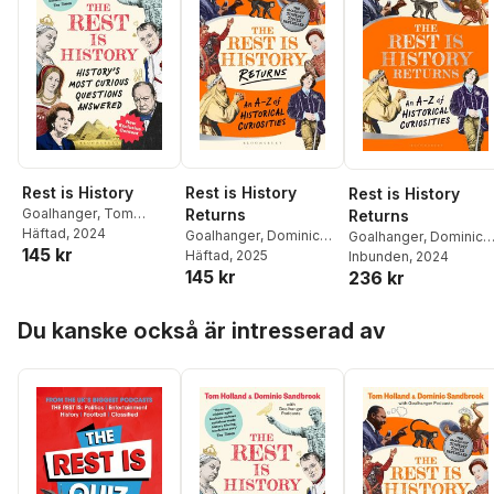
Rest is History
Rest is History
Rest is History
Goalhanger
,
Tom
Returns
Returns
Holland
Häftad
, 2024
,
Dominic
Goalhanger
,
Dominic
Goalhanger
,
Dominic
145 kr
Sandbrook
Sandbrook
Häftad
, 2025
,
Tom
Sandbrook
Inbunden
, 2024
,
Tom
145 kr
236 kr
Holland
Holland
Hoppa över listan
Du kanske också är intresserad av