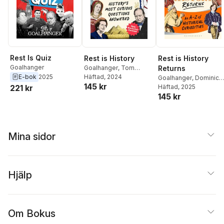
Rest Is Quiz
Rest is History
Rest is History
Goalhanger
Goalhanger
,
Tom
Returns
Holland
Häftad
, 2024
,
Dominic
E-bok
2025
Goalhanger
,
Dominic
145 kr
Sandbrook
Sandbrook
Häftad
, 2025
,
Tom
221 kr
145 kr
Holland
Mina sidor
Hjälp
Om Bokus