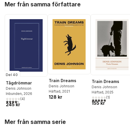
Hoppa över listan
Mer från samma författare
Del 40
Train Dreams
Train Dreams
Tågdrömmar
Denis Johnson
Denis Johnson
Denis Johnson
Häftad
, 2021
Häftad
, 2025
Inbunden
, 2026
128 kr
(
1
)
(
4
)
5,0
utav 5 stjärnor. Tota
4,3
utav 5 stjärnor. Totalt antal röster:
155 kr
245 kr
Hoppa över listan
Mer från samma serie