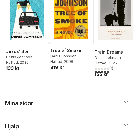
Tree of Smoke
Jesus' Son
Train Dreams
Denis Johnson
Denis Johnson
Denis Johnson
Häftad
, 2008
Häftad
, 2026
Häftad
, 2025
319 kr
133 kr
(
1
)
5,0
utav 5 stjärnor. Tota
155 kr
Mina sidor
Hjälp