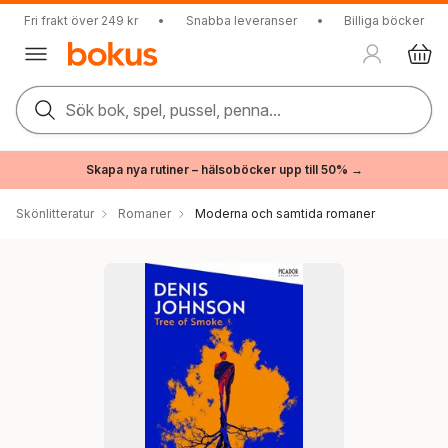
Fri frakt över 249 kr
•
Snabba leveranser
•
Billiga böcker
Sök bok, spel, pussel, penna...
Skapa nya rutiner – hälsoböcker upp till 50% →
Skönlitteratur
Romaner
Moderna och samtida romaner