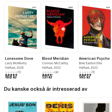
Lonesome Dove
Blood Meridian
American Psycho
Larry McMurtry
Cormac McCarthy
Bret Easton Ellis
Häftad
, 2025
Häftad
, 2022
Häftad
, 2022
(
1
)
(
4
)
(
1
)
5,0
utav 5 stjärnor. Totalt antal röster:
4,3
utav 5 stjärnor. Totalt antal röster:
5,0
utav 5 stjärnor. Tota
168 kr
131 kr
145 kr
Hoppa över listan
Du kanske också är intresserad av