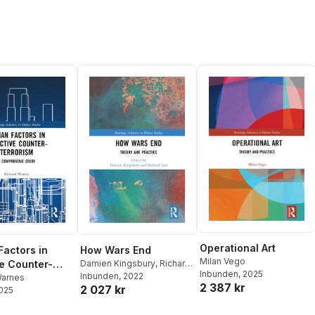
Operational Art
actors in
How Wars End
Milan Vego
ve Counter-
Damien Kingsbury
,
Richard
Inbunden
, 2025
Iron
Inbunden
, 2022
sm
Warnes
2 387 kr
2 027 kr
2025