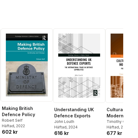
Making British
Understanding UK
Cultural Herit
Defence Policy
Defence Exports
Modern Confli
Robert Self
John Louth
Timothy Clack
,
M
Häftad
, 2022
Häftad
, 2024
Dunkley
Häftad
, 2024
602 kr
616 kr
677 kr