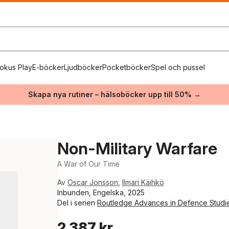
okus Play
E-böcker
Ljudböcker
Pocketböcker
Spel och pussel
Skapa nya rutiner – hälsoböcker upp till 50% →
Non-Military Warfare
A War of Our Time
Av
Oscar Jonsson
,
Ilmari Käihkö
Inbunden, Engelska, 2025
Del i serien
Routledge Advances in Defence Studi
2 387 kr