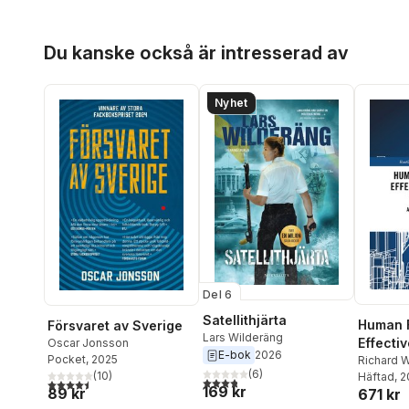
Hoppa över listan
Du kanske också är intresserad av
Nyhet
Del 6
Satellithjärta
Human F
Försvaret av Sverige
Lars Wilderäng
Effecti
Oscar Jonsson
E-bok
2026
Pocket
, 2025
Terrori
Richard 
(
6
)
(
10
)
Häftad
, 
3,8
utav 5 stjärnor. Totalt antal röster:
4,5
utav 5 stjärnor. Totalt antal röster:
169 kr
89 kr
671 kr