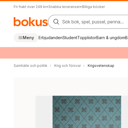
Fri frakt över 249 kr
•
Snabba leveranser
•
Billiga böcker
Sök bok, spel, pussel, penna...
Meny
Erbjudanden
Student
Topplistor
Barn & ungdom
B
Samhälle och politik
Krig och försvar
Krigsvetenskap