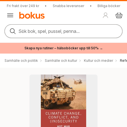
Fri frakt över 249 kr
•
Snabba leveranser
•
Billiga böcker
Sök bok, spel, pussel, penna...
Skapa nya rutiner – hälsoböcker upp till 50% →
Samhälle och politik
Samhälle och kultur
Kultur och medier
Ref