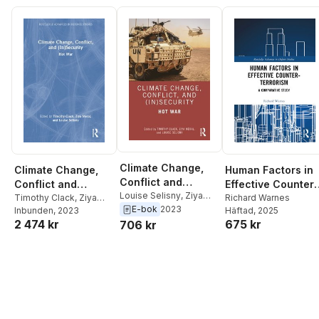
Climate Change,
Climate Change,
Human Factors in
Conflict and
Conflict and
Effective Counter-
(In)Security
Louise Selisny
,
Ziya
(In)Security
Timothy Clack
,
Ziya
Terrorism
Richard Warnes
Meral
,
Timothy Clack
E-bok
2023
Meral
Inbunden
,
Louise Selisny
, 2023
Häftad
, 2025
2 474 kr
675 kr
706 kr