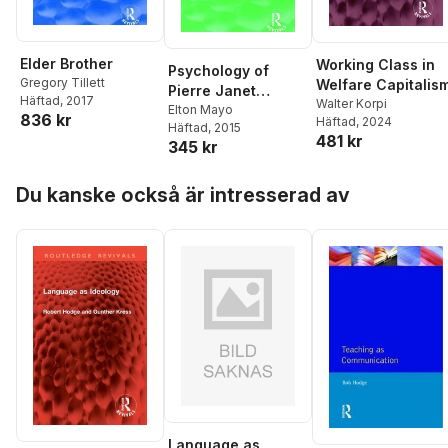
Elder Brother
Working Class in
Psychology of
Gregory Tillett
Welfare Capitalis
Pierre Janet
Häftad
, 2017
Walter Korpi
(Routledge
Elton Mayo
836 kr
Häftad
, 2024
Häftad
, 2015
Revivals)
481 kr
345 kr
Hoppa över listan
Du kanske också är intresserad av
Language as