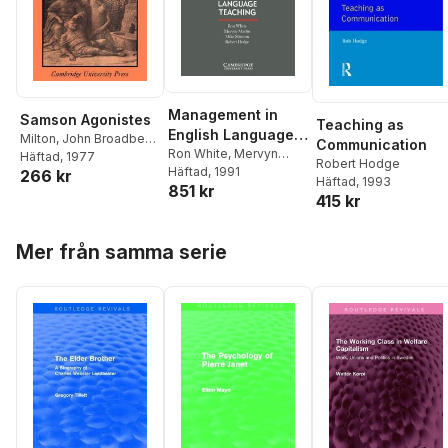
Management in
Samson Agonistes
Teaching as
English Language
Milton
,
John Broadbent
,
Communication
Teaching
Ron White
,
Mervyn
Robert Hodge
Häftad
, 1977
Robert Hodge
Martin
Häftad
,
, 1991
Mike Stimson
,
266 kr
Häftad
, 1993
851 kr
Robert Hodge
415 kr
Hoppa över listan
Mer från samma serie