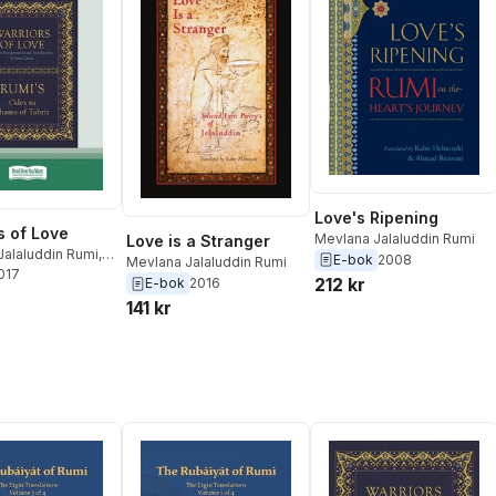
Love's Ripening
s of Love
Mevlana Jalaluddin Rumi
Love is a Stranger
Jalaluddin Rumi
,
E-bok
2008
Mevlana Jalaluddin Rumi
owan
2017
212 kr
E-bok
2016
141 kr