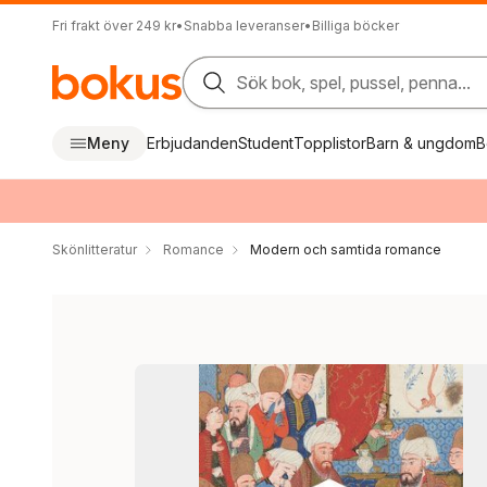
Fri frakt över 249 kr
•
Snabba leveranser
•
Billiga böcker
Sök bok, spel, pussel, penna...
Meny
Erbjudanden
Student
Topplistor
Barn & ungdom
B
Skönlitteratur
Romance
Modern och samtida romance