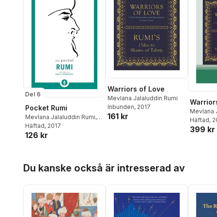
Warriors of Love
Del 6
Mevlana Jalaluddin Rumi
Warrior
Inbunden
, 2017
Pocket Rumi
Mevlana 
161 kr
Mevlana Jalaluddin Rumi
,
James C
Häftad
, 
Kabir Helminski
Häftad
, 2017
399 kr
126 kr
Hoppa över listan
Du kanske också är intresserad av