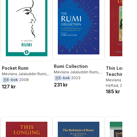
Rumi Collection
This Longing: 
Pocket Rumi
Mevlana Jalaluddin Rumi
,
Teaching Stor
Mevlana Jalaluddin Rumi
,
Kabir Helminski
E-bok
2023
Kabir Helminski
E-bok
2008
Letters of Rum
Mevlana Jalaludd
231 kr
Coleman Barks
Häftad
, 2000
127 kr
185 kr