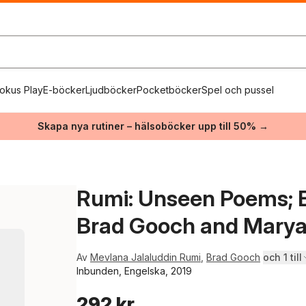
okus Play
E-böcker
Ljudböcker
Pocketböcker
Spel och pussel
Skapa nya rutiner – hälsoböcker upp till 50% →
Rumi: Unseen Poems; E
Brad Gooch and Mary
Av
Mevlana Jalaluddin Rumi
,
Brad Gooch
och 1 till
Inbunden, Engelska, 2019
292 kr