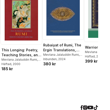
Rubaiyat of Rumi, The
Warriors of L
This Longing: Poetry,
Ergin Translations,
Mevlana Jalaludd
Teaching Stories, and
Volume 4
Mevlana Jalaluddin Rumi
,
James Cowan
Häftad
, 2017
Millicent Alexander
Inbunden
, 2024
Letters of Rumi
Mevlana Jalaluddin Rumi
,
399 kr
380 kr
Coleman Barks
Häftad
, 2000
185 kr