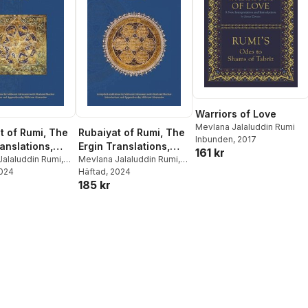
Warriors of Love
Mevlana Jalaluddin Rumi
t of Rumi, The
Rubaiyat of Rumi, The
Inbunden
, 2017
anslations,
Ergin Translations,
161 kr
 3
Jalaluddin Rumi
,
Volume 1
Mevlana Jalaluddin Rumi
,
 J Alexander
2024
Millicent J Alexander
Häftad
, 2024
185 kr