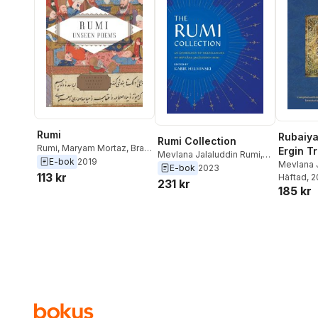
Rumi
Rubaiya
Rumi Collection
Rumi
,
Maryam Mortaz
,
Brad
Ergin Tr
Mevlana Jalaluddin Rumi
,
Gooch
E-bok
2019
Volume
Mevlana 
Kabir Helminski
E-bok
2023
113 kr
Millicent
Häftad
, 
231 kr
185 kr