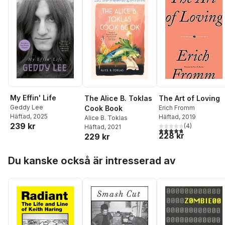
My Effin' Life
The Alice B. Toklas
The Art of Loving
Geddy Lee
Cook Book
Erich Fromm
Häftad
, 2025
Häftad
, 2019
Alice B. Toklas
239 kr
(
4
)
Häftad
, 2021
4,8
utav 5 stjärnor. Tota
228 kr
229 kr
Hoppa över listan
Du kanske också är intresserad av