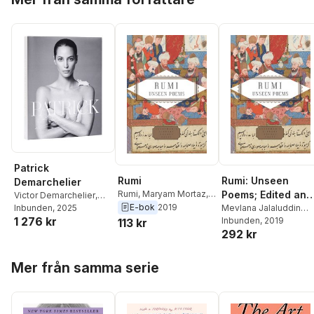
Patrick
Rumi
Rumi: Unseen
Demarchelier
Rumi
,
Maryam Mortaz
,
Poems; Edited and
Victor Demarchelier
,
Brad Gooch
E-bok
2019
Translated by Bra
Mevlana Jalaluddin
Brad Gooch
Inbunden
, 2025
1 276 kr
Rumi
Inbunden
,
Brad Gooch
, 2019
,
113 kr
Gooch and Marya
292 kr
Maryam Mortaz
Mortaz
Hoppa över listan
Mer från samma serie