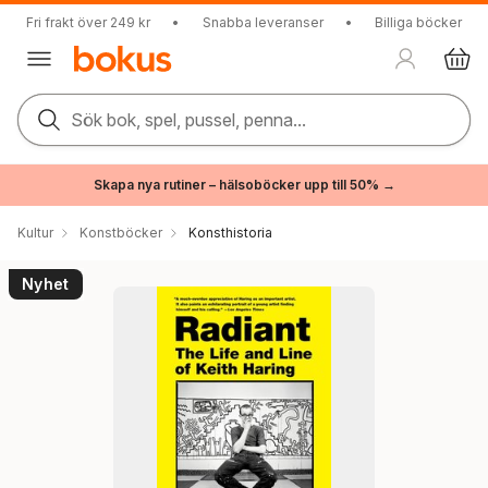
Fri frakt över 249 kr
•
Snabba leveranser
•
Billiga böcker
Sök bok, spel, pussel, penna...
Skapa nya rutiner – hälsoböcker upp till 50% →
Kultur
Konstböcker
Konsthistoria
Nyhet