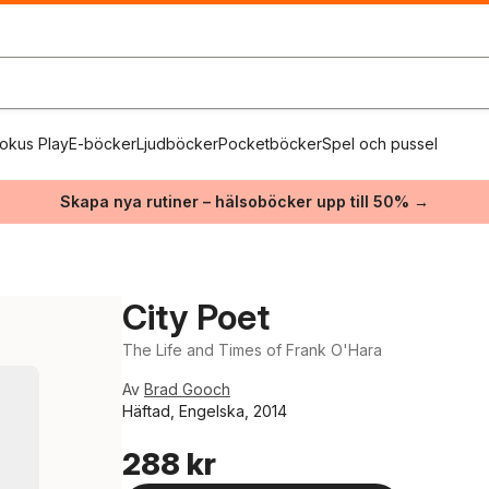
okus Play
E-böcker
Ljudböcker
Pocketböcker
Spel och pussel
Skapa nya rutiner – hälsoböcker upp till 50% →
City Poet
The Life and Times of Frank O'Hara
Av
Brad Gooch
Häftad, Engelska, 2014
288 kr