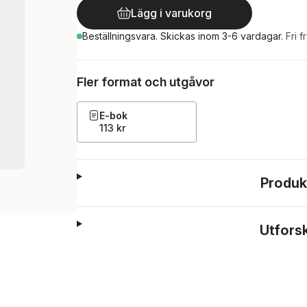
Lägg i varukorg
Beställningsvara.
Skickas
inom 3-6 vardagar
.
Fri f
Fler format och utgåvor
E-bok
113 kr
Produk
Utfors