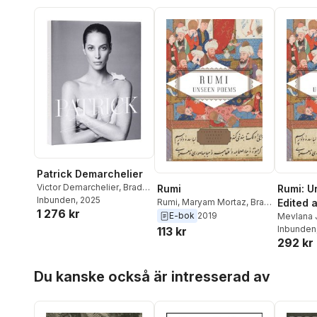
Patrick Demarchelier
Victor Demarchelier
,
Brad
Rumi
Rumi: U
Gooch
Inbunden
, 2025
Rumi
,
Maryam Mortaz
,
Brad
Edited 
1 276 kr
Gooch
E-bok
2019
by Brad
Mevlana 
Brad Goo
Inbunden
113 kr
Maryam
292 kr
Mortaz
Hoppa över listan
Du kanske också är intresserad av