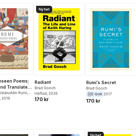
Nyhet
nseen Poems;
Radiant
Rumi's Secret
and Translated
Brad Gooch
Brad Gooch
 Gooch and
Jalaluddin Rumi
,
Häftad
, 2026
E-bok
2017
ch
, 2019
,
Maryam
170 kr
 Mortaz
170 kr
Nyhet