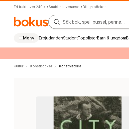
Fri frakt över 249 kr
•
Snabba leveranser
•
Billiga böcker
Sök bok, spel, pussel, penna...
Meny
Erbjudanden
Student
Topplistor
Barn & ungdom
B
Kultur
Konstböcker
Konsthistoria