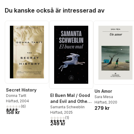
Hoppa över listan
Du kanske också är intresserad av
Secret History
Un Amor
El Buen Mal / Good
Donna Tartt
Sara Mesa
Häftad
, 2004
and Evil and Other
Häftad
, 2020
(
6
)
Stories
Samanta Schweblin
279 kr
4,2
utav 5 stjärnor. Totalt antal röster:
158 kr
Häftad
, 2025
(
1
)
5,0
utav 5 stjärnor. Totalt antal röster:
249 kr