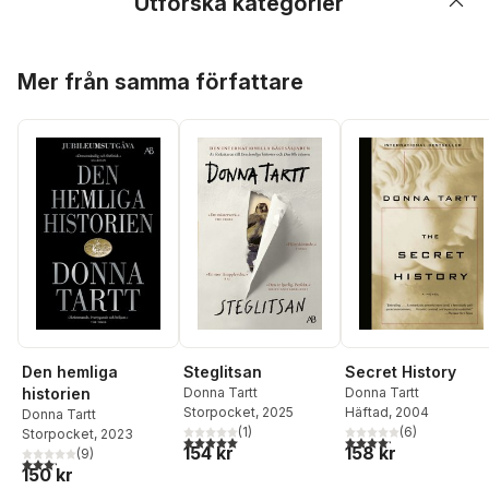
Utforska kategorier
Hoppa över listan
Mer från samma författare
Secret History
Den hemliga
Steglitsan
Donna Tartt
historien
Donna Tartt
Häftad
, 2004
Storpocket
, 2025
Donna Tartt
(
6
)
(
1
)
Storpocket
, 2023
4,2
utav 5 stjärnor. Tota
5,0
utav 5 stjärnor. Totalt antal röster:
158 kr
154 kr
(
9
)
3,2
utav 5 stjärnor. Totalt antal röster:
150 kr