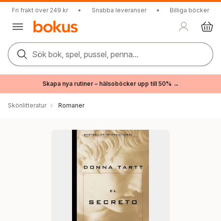
Fri frakt över 249 kr
•
Snabba leveranser
•
Billiga böcker
Sök bok, spel, pussel, penna...
Skapa nya rutiner – hälsoböcker upp till 50% →
Skönlitteratur
Romaner