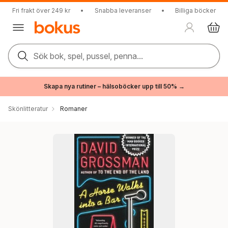
Fri frakt över 249 kr
•
Snabba leveranser
•
Billiga böcker
Sök bok, spel, pussel, penna...
Skapa nya rutiner – hälsoböcker upp till 50% →
Skönlitteratur
Romaner