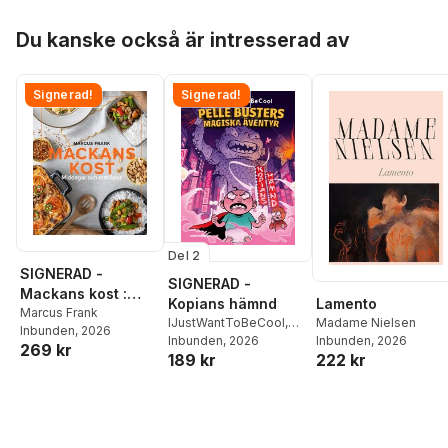
Hoppa över listan
Du kanske också är intresserad av
Signerad!
Signerad!
Del 2
SIGNERAD -
SIGNERAD -
Mackans kost :
Lamento
Kopians hämnd
Middagar och
Marcus Frank
Madame Nielsen
IJustWantToBeCool
,
Inbunden
, 2026
matlådor
Inbunden
, 2026
Joel Adolphson
Inbunden
, 2026
,
Emil
269 kr
222 kr
189 kr
Ejdemo Beer
,
Victor
Beer