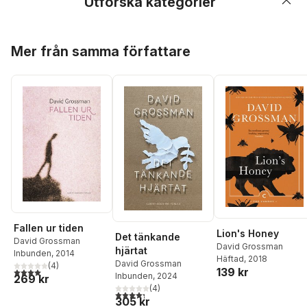
Utforska kategorier
Hoppa över listan
Mer från samma författare
Fallen ur tiden
Lion's Honey
Det tänkande
David Grossman
David Grossman
hjärtat
Inbunden
, 2014
Häftad
, 2018
David Grossman
(
4
)
139 kr
4,0
utav 5 stjärnor. Totalt antal röster:
Inbunden
, 2024
269 kr
(
4
)
4,3
utav 5 stjärnor. Totalt antal röster:
305 kr