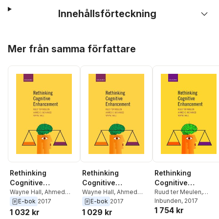
Innehållsförteckning
Hoppa över listan
Mer från samma författare
Rethinking
Rethinking
Rethinking
Cognitive
Cognitive
Cognitive
Enhancement
Wayne Hall
,
Ahmed
Enhancement
Wayne Hall
,
Ahmed
Enhancement
Ruud ter Meulen
,
Mohamed
,
Ruud ter
Mohamed
,
Ruud ter
Ahmed Mohamed
Inbunden
, 2017
,
E-bok
2017
E-bok
2017
1 754 kr
Meulen
Meulen
Wayne Hall
1 032 kr
1 029 kr