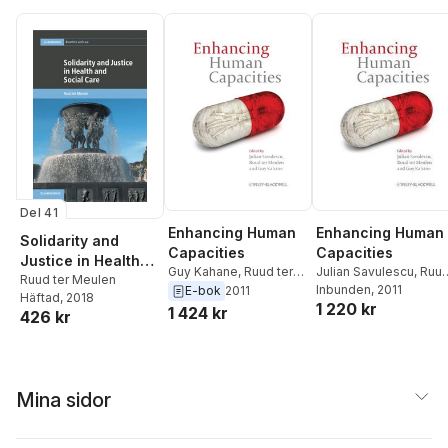
Del 41
Enhancing Human
Enhancing Human
Solidarity and
Capacities
Capacities
Justice in Health
Guy Kahane
,
Ruud ter
Julian Savulescu
,
Ruu
and Social Care
Ruud ter Meulen
Meulen
,
Julian
ter Meulen
Inbunden
, 2011
,
Guy Kahan
E-bok
2011
Häftad
, 2018
1 220 kr
Savulescu
1 424 kr
426 kr
Mina sidor