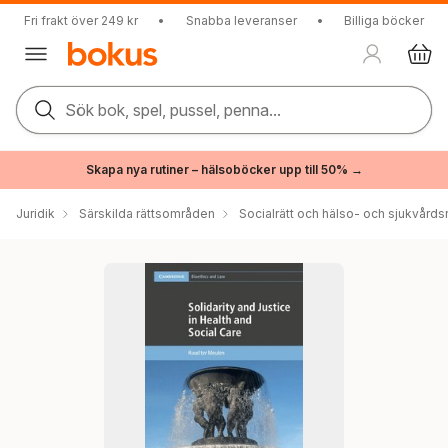
Fri frakt över 249 kr
•
Snabba leveranser
•
Billiga böcker
Sök bok, spel, pussel, penna...
Skapa nya rutiner – hälsoböcker upp till 50% →
Juridik
Särskilda rättsområden
Socialrätt och hälso- och sjukvårdsr