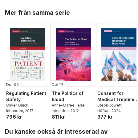
Hoppa över listan
Mer från samma serie
Del 35
Del 17
Consent for
Regulating Patient
The Politics of
Medical Treatmen
Safety
Blood
of Trans Youth
Steph Jowett
Oliver Quick
Anne-Maree Farrell
Häftad
, 2024
Inbunden
, 2017
Inbunden
, 2012
377 kr
796 kr
811 kr
Hoppa över listan
Du kanske också är intresserad av