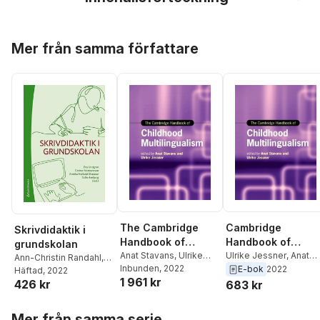
Hoppa över listan
Mer från samma författare
The Cambridge
Cambridge
Skrivdidaktik i
Handbook of
Handbook of
grundskolan
Childhood
Anat Stavans
,
Ulrike
Childhood
Ulrike Jessner
,
Anat
Ann-Christin Randahl
,
Jessner
Inbunden
, 2022
Stavans
E-bok
2022
Multilingualism
Multilingualism
Anna Maria Hipkiss
Häftad
, 2022
,
1 961 kr
426 kr
Hampus Holm
,
Sofia
683 kr
Pulls
,
Maria Levlin
,
Erika
Hoppa över listan
Sturk
,
Åsa Wedin
,
Mer från samma serie