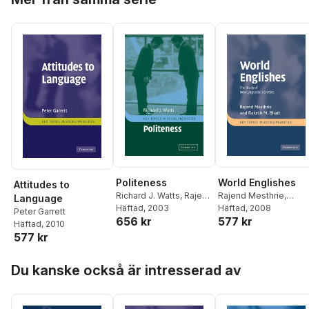
Synnøve Matre
,
Carla
Jonsson
,
Anna-Lena
Godhe
,
Ann-Catrine
Edlund
,
Gert
Rijlaarsdam
,
Peter
Ström
,
Etienne Van
Eden Skein
,
Shelley
Stagg Peterson
,
Kristina Belancic
,
Randi
Solheim
,
Anat Stavans
,
Lisa Molin
,
Vesna Busic
,
Kirk P H Sullivan
,
Anna
Nilsson
,
Per Boström
,
Christian Waldmann
,
Yvonne Knospe
,
Eva
Politeness
World Englishes
Attitudes to
Lindgren
,
Carina
Richard J. Watts
,
Rajend
Rajend Mesthrie
,
Language
Hermansson
,
Annika
Mesthrie
Häftad
, 2003
Rakesh M. Bhatt
Häftad
, 2008
Peter Garrett
Norlund Shaswar
,
Sofie
656 kr
577 kr
Häftad
, 2010
Areljung
577 kr
Hoppa över listan
Du kanske också är intresserad av