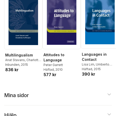
Languages in
Attitudes to
Multilingualism
Contact
Language
Anat Stavans
,
Charlotte
Lisa Lim
,
Umberto
Hoffmann
Inbunden
, 2015
Peter Garrett
Ansaldo
Häftad
, 2015
836 kr
Häftad
, 2010
390 kr
577 kr
Mina sidor
Hjälp