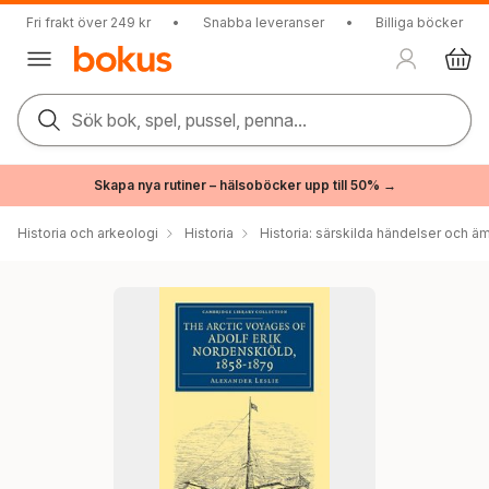
Fri frakt över 249 kr
•
Snabba leveranser
•
Billiga böcker
Sök bok, spel, pussel, penna...
Skapa nya rutiner – hälsoböcker upp till 50% →
Historia och arkeologi
Historia
Historia: särskilda händelser och ä