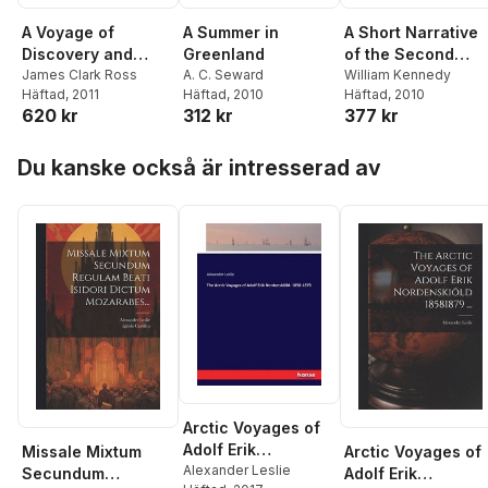
A Voyage of
A Summer in
A Short Narrative
Discovery and
Greenland
of the Second
Research in the
James Clark Ross
A. C. Seward
Voyage of the
William Kennedy
Häftad
, 2011
Häftad
, 2010
Häftad
, 2010
Southern and
Prince Albert, in
620 kr
312 kr
377 kr
Antarctic Regions,
Search of Sir Joh
during the Years
Franklin
Hoppa över listan
1839-43
Du kanske också är intresserad av
Arctic Voyages of
Adolf Erik
Missale Mixtum
Arctic Voyages of
Nordenskiöld.
Alexander Leslie
Secundum
Adolf Erik