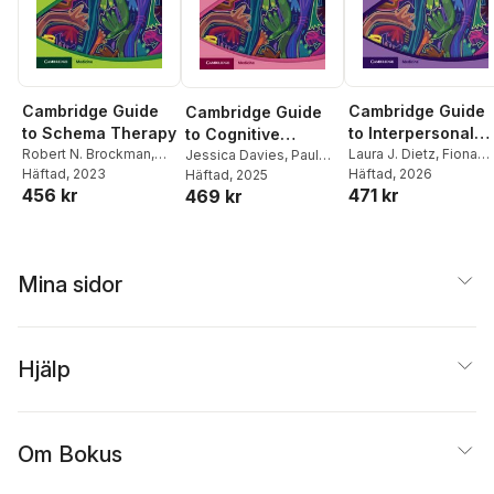
Cambridge Guide
Cambridge Guide
Cambridge Guide
to Schema Therapy
to Interpersonal
to Cognitive
Robert N. Brockman
,
Psychotherapy
Laura J. Dietz
,
Fiona
Behavioural
Jessica Davies
,
Paul
Susan Simpson
Häftad
, 2023
,
Duffy
Häftad
,
Patricia Graham
, 2026
Salkovskis
Häftad
, 2025
,
Kenneth
(IPT)
Therapy (CBT)
456 kr
471 kr
Christopher Hayes
,
469 kr
Laidlaw
Remco van der
Wijngaart
,
Matthew
Smout
Mina sidor
Hjälp
Om Bokus