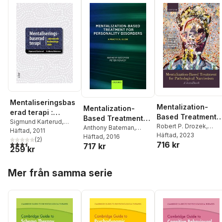
Mentaliseringsbas
Mentalization-
Mentalization-
erad terapi :
Based Treatment
Based Treatment
manual och
Sigmund Karterud
,
for Pathological
Robert P. Drozek
,
for Personality
Anthony Bateman
,
Anthony Bateman
Häftad
, 2011
bedömningsskala
Brandon Unruh
Häftad
, 2023
,
Antho
Narcissism
Peter Fonagy
Häftad
, 2016
Disorders
(
2
)
3,5
utav 5 stjärnor. Totalt antal röster:
716 kr
Bateman
717 kr
259 kr
Hoppa över listan
Mer från samma serie