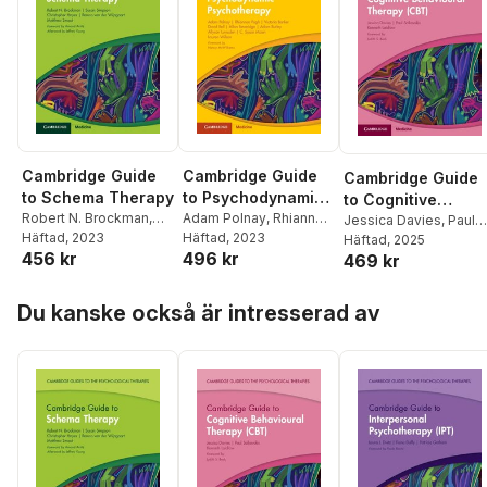
Cambridge Guide
Cambridge Guide
Cambridge Guide
to Schema Therapy
to Psychodynamic
to Cognitive
Robert N. Brockman
,
Psychotherapy
Adam Polnay
,
Rhiannon
Behavioural
Jessica Davies
,
Paul
Susan Simpson
Häftad
, 2023
,
Pugh
Häftad
,
Victoria Barker
, 2023
,
Salkovskis
Häftad
, 2025
,
Kenneth
Therapy (CBT)
456 kr
496 kr
Christopher Hayes
,
David Bell
,
Allan
469 kr
Laidlaw
Remco van der
Beveridge
,
Adam
Hoppa över listan
Wijngaart
,
Matthew
Burley
,
Allyson
Du kanske också är intresserad av
Smout
Lumsden
,
C. Susan
Mizen
,
Lauren Wilson