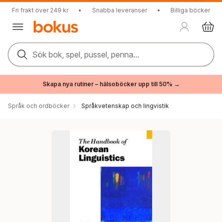
Fri frakt över 249 kr
•
Snabba leveranser
•
Billiga böcker
Sök bok, spel, pussel, penna...
Skapa nya rutiner – hälsoböcker upp till 50% →
Språk och ordböcker
Språkvetenskap och lingvistik