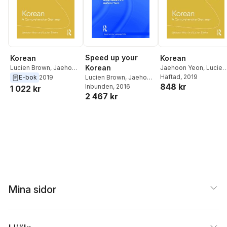
Speed up your
Korean
Korean
Korean
Lucien Brown
,
Jaehoon
Jaehoon Yeon
,
Lucien
Yeon
Brown
Häftad
, 2019
E-bok
2019
Lucien Brown
,
Jaehoon
848 kr
Yeon
Inbunden
, 2016
1 022 kr
2 467 kr
Mina sidor