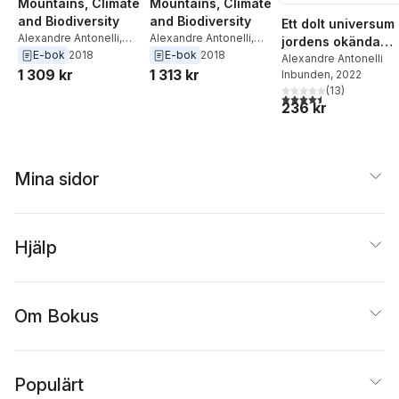
Mountains, Climate
Mountains, Climate
and Biodiversity
and Biodiversity
Ett dolt universum 
Alexandre Antonelli
,
Alexandre Antonelli
,
jordens okända
Allison Perrigo
,
Carina
Allison Perrigo
,
Carina
E-bok
2018
E-bok
2018
biologiska
Alexandre Antonelli
Hoorn
Hoorn
1 309 kr
1 313 kr
Inbunden
, 2022
mångfald
(
13
)
4,5
utav 5 stjärnor. Tota
236 kr
Mina sidor
Hjälp
Om Bokus
Populärt