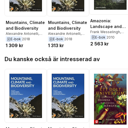
Amazonia:
Mountains, Climate
Mountains, Climate
Landscape and
and Biodiversity
and Biodiversity
Species Evolution
Frank Wesselingh
,
Alexandre Antonelli
,
Alexandre Antonelli
,
Carina Hoorn
E-bok
2010
Allison Perrigo
,
Carina
Allison Perrigo
,
Carina
E-bok
2018
E-bok
2018
2 563 kr
Hoorn
Hoorn
1 309 kr
1 313 kr
Hoppa över listan
Du kanske också är intresserad av