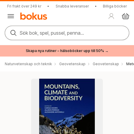
Fri frakt över 249 kr
•
Snabba leveranser
•
Billiga böcker
Sök bok, spel, pussel, penna...
Skapa nya rutiner – hälsoböcker upp till 50% →
Naturvetenskap och teknik
Geovetenskap
Geovetenskap
Mete