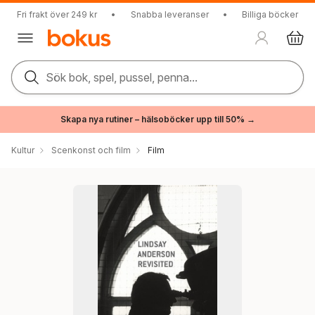
Fri frakt över 249 kr
•
Snabba leveranser
•
Billiga böcker
Sök bok, spel, pussel, penna...
Skapa nya rutiner – hälsoböcker upp till 50% →
Kultur
Scenkonst och film
Film