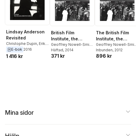
Lindsay Anderson
British Film
The British Film
Revisited
Institute, the
Institute, the
Christophe Dupin
,
Erik
Government and
Geoffrey Nowell-Smith
,
Government and
Geoffrey Nowell-Smit
Hedling
E-bok
2016
Christophe Dupin
Häftad
, 2014
Christophe Dupin
Inbunden
, 2012
Film Culture, 1933–
Film Culture, 1933
371 kr
896 kr
1 416 kr
2000
2000
Mina sidor
Hjälp