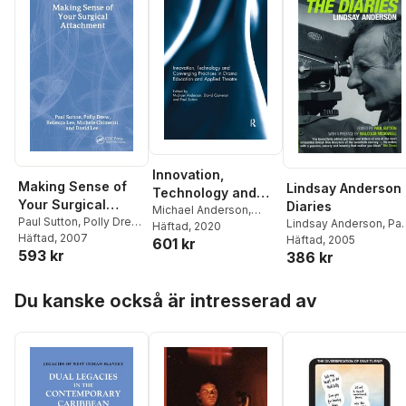
Innovation,
Making Sense of
Lindsay Anderson
Technology and
Your Surgical
Diaries
Converging
Michael Anderson
,
Attachment
Paul Sutton
,
Polly Drew
,
Lindsay Anderson
,
Pau
David Cameron
Häftad
, 2020
,
Paul
Practices in Drama
Rebecca Lee
Häftad
, 2007
,
Michelle
Sutton
Häftad
, 2005
601 kr
Sutton
Education and
593 kr
Chimenti
,
David Lee
386 kr
Applied Theatre
Hoppa över listan
Du kanske också är intresserad av