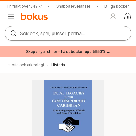
Fri frakt över 249 kr
•
Snabba leveranser
•
Billiga böcker
Sök bok, spel, pussel, penna...
Skapa nya rutiner – hälsoböcker upp till 50% →
Historia och arkeologi
Historia