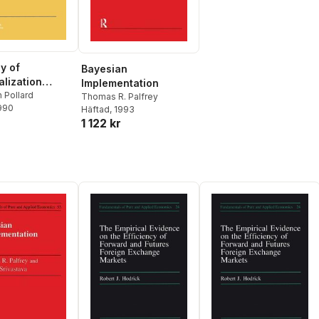
y of
Bayesian
alization
Implementation
es in the
 Pollard
Thomas R. Palfrey
1990
Häftad
, 1993
nth Century
1 122 kr