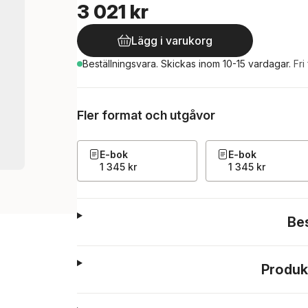
3 021 kr
Lägg i varukorg
Beställningsvara.
Skickas
inom 10-15 vardagar
.
Fri
Fler format och utgåvor
E-bok
E-bok
1 345 kr
1 345 kr
Be
Produk