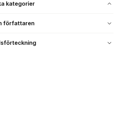
ka kategorier
 författaren
lsförteckning