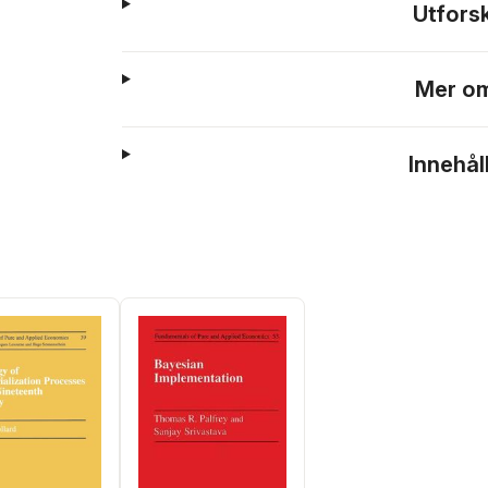
Utfors
Mer om
Innehål