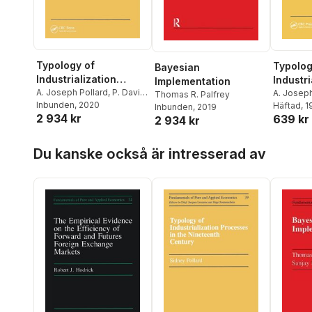
Typology of
Typolog
Bayesian
Industrialization
Industri
Implementation
Processes in the
A. Joseph Pollard
,
P. David
,
Process
A. Joseph
Thomas R. Palfrey
M. Levy-Leboyer
Inbunden
, 2020
Häftad
, 
Nineteenth Century
Inbunden
, 2019
Ninetee
2 934 kr
639 kr
2 934 kr
Hoppa över listan
Du kanske också är intresserad av