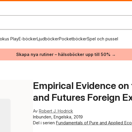
okus Play
E-böcker
Ljudböcker
Pocketböcker
Spel och pussel
Skapa nya rutiner – hälsoböcker upp till 50% →
Empirical Evidence on 
and Futures Foreign 
Av
Robert J. Hodrick
Inbunden, Engelska, 2019
Del i serien
Fundamentals of Pure and Applied Eco