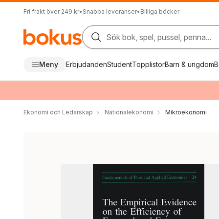
Fri frakt över 249 kr
•
Snabba leveranser
•
Billiga böcker
Sök bok, spel, pussel, penna...
Meny
Erbjudanden
Student
Topplistor
Barn & ungdom
B
Ekonomi och Ledarskap
Nationalekonomi
Mikroekonomi