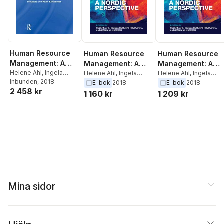
Human Resource
Human Resource
Human Resource
Management: A
Management: A
Management: A
Nordic Perspective
Helene Ahl
,
Ingela
Nordic Perspective
Helene Ahl
,
Ingela
Nordic Perspectiv
Helene Ahl
,
Ingela
Bergmo-Prvulovic
Inbunden
, 2018
,
Bergmo-Prvulovic
,
Bergmo-Prvulovic
,
E-bok
2018
E-bok
2018
2 458 kr
Karin Kilhammar
Karin Kilhammar
Karin Kilhammar
1 160 kr
1 209 kr
Mina sidor