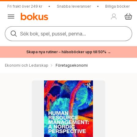
Fri frakt över 249 kr
•
Snabba leveranser
•
Billiga böcker
Sök bok, spel, pussel, penna...
Skapa nya rutiner – hälsoböcker upp till 50% →
Ekonomi och Ledarskap
Företagsekonomi