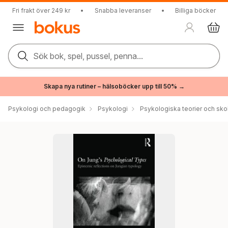
Fri frakt över 249 kr
•
Snabba leveranser
•
Billiga böcker
Sök bok, spel, pussel, penna...
Skapa nya rutiner – hälsoböcker upp till 50% →
Psykologi och pedagogik
Psykologi
Psykologiska teorier och sko