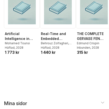
Artificial
Real-Time and
THE COMPLETE
Intelligence in
Embedded
GERVASE FEN
Medical Robotics
Mohamed Tounsi
Systems: Life
Behrouz Zolfaghari
,
VOLUME 1
Edmund Crispin
Häftad
, 2028
Khodakhast Bibak
Häftad
, 2028
Inbunden
, 2028
Cycle, Ecosystem
1 773 kr
1 440 kr
315 kr
and Scheduling
Trends
Mina sidor