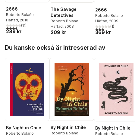
2666
The Savage
2666
Roberto Bolaño
Detectives
Roberto Bolano
Häftad
, 2010
Roberto Bolano
Häftad
, 2009
(
11
)
Häftad
, 2008
(
1
)
3,6
utav 5 stjärnor. Totalt antal röster:
3,0
utav 5 stjärnor. Tota
289 kr
209 kr
369 kr
Hoppa över listan
Du kanske också är intresserad av
By Night in Chile
By Night in Chile
By Night in Chile
Roberto Bolaño
Roberto Bolaño
Roberto Bolano