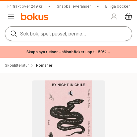
Fri frakt över 249 kr
•
Snabba leveranser
•
Billiga böcker
Sök bok, spel, pussel, penna...
Skapa nya rutiner – hälsoböcker upp till 50% →
Skönlitteratur
Romaner