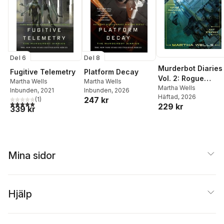
Del 6
Del 8
Murderbot Diaries
Fugitive Telemetry
Platform Decay
Vol. 2: Rogue
Martha Wells
Martha Wells
Protocol, Exit
Martha Wells
Inbunden
, 2021
Inbunden
, 2026
Häftad
, 2026
Strategy
247 kr
(
1
)
5,0
utav 5 stjärnor. Totalt antal röster:
229 kr
339 kr
Mina sidor
Hjälp