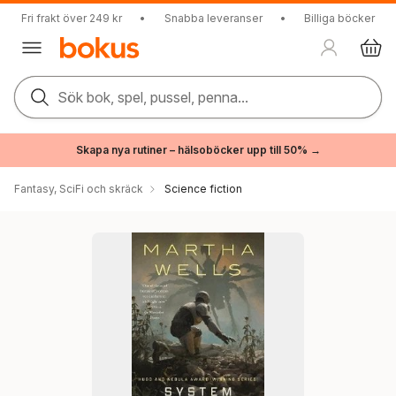
Fri frakt över 249 kr
•
Snabba leveranser
•
Billiga böcker
Sök bok, spel, pussel, penna...
Skapa nya rutiner – hälsoböcker upp till 50% →
Fantasy, SciFi och skräck
Science fiction