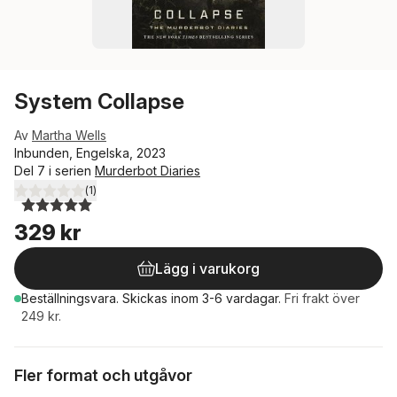
System Collapse
Av
Martha Wells
Inbunden, Engelska, 2023
Del 7 i serien
Murderbot Diaries
(
1
)
5,0
utav 5 stjärnor. Totalt antal röster:
329 kr
Lägg i varukorg
Beställningsvara.
Skickas
inom 3-6 vardagar
.
Fri frakt över
249 kr.
Fler format och utgåvor