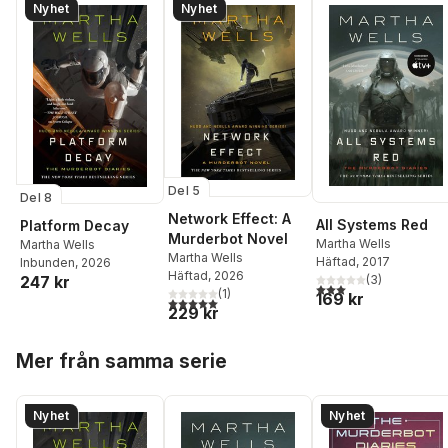
Nyhet
Nyhet
Del 5
Del 8
Network Effect: A
All Systems Red
Platform Decay
Murderbot Novel
Martha Wells
Martha Wells
Martha Wells
Häftad
, 2017
Inbunden
, 2026
Häftad
, 2026
(
3
)
247 kr
3,0
utav 5 stjärnor. Tota
(
1
)
169 kr
5,0
utav 5 stjärnor. Totalt antal röster:
229 kr
Hoppa över listan
Mer från samma serie
Nyhet
Nyhet