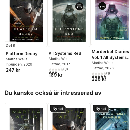
Del 8
Murderbot Diaries
All Systems Red
Platform Decay
Vol. 1 All Systems
Martha Wells
Martha Wells
Red, Artificial
Martha Wells
Häftad
, 2017
Inbunden
, 2026
Häftad
, 2026
Condition
(
3
)
247 kr
3,0
utav 5 stjärnor. Totalt antal röster:
(
1
)
169 kr
5,0
utav 5 stjärnor. Tota
228 kr
Hoppa över listan
Du kanske också är intresserad av
Nyhet
Nyhet