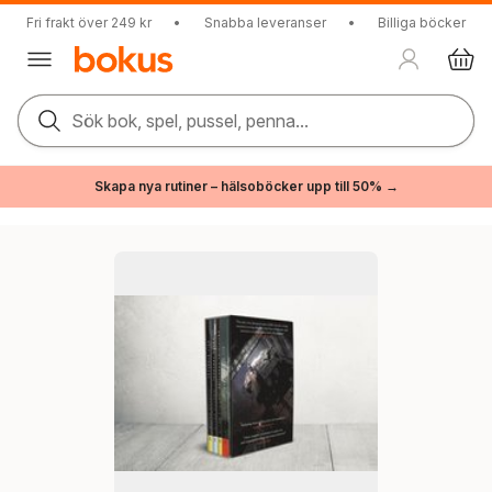
Fri frakt över 249 kr
•
Snabba leveranser
•
Billiga böcker
Sök bok, spel, pussel, penna...
Skapa nya rutiner – hälsoböcker upp till 50% →