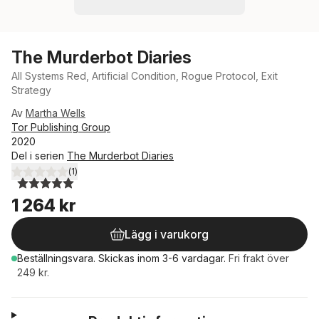
The Murderbot Diaries
All Systems Red, Artificial Condition, Rogue Protocol, Exit
Strategy
Av
Martha Wells
Tor Publishing Group
2020
Del i serien
The Murderbot Diaries
(
1
)
5,0
utav 5 stjärnor. Totalt antal röster:
1 264 kr
Lägg i varukorg
Beställningsvara.
Skickas
inom 3-6 vardagar
.
Fri frakt över
249 kr.