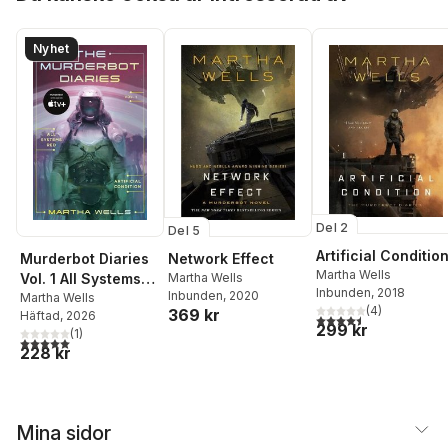
Nyhet
Del 2
Del 5
Artificial Conditio
Murderbot Diaries
Network Effect
Martha Wells
Vol. 1 All Systems
Martha Wells
Inbunden
, 2018
Inbunden
, 2020
Red, Artificial
Martha Wells
(
4
)
369 kr
Häftad
, 2026
Condition
4,5
utav 5 stjärnor. Tota
299 kr
(
1
)
5,0
utav 5 stjärnor. Totalt antal röster:
228 kr
Mina sidor