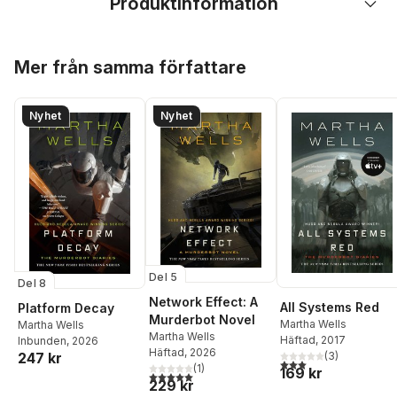
Produktinformation
Hoppa över listan
Mer från samma författare
Nyhet
Nyhet
Del 5
Del 8
Network Effect: A
All Systems Red
Platform Decay
Murderbot Novel
Martha Wells
Martha Wells
Martha Wells
Häftad
, 2017
Inbunden
, 2026
Häftad
, 2026
(
3
)
247 kr
3,0
utav 5 stjärnor. Tota
(
1
)
169 kr
5,0
utav 5 stjärnor. Totalt antal röster:
229 kr