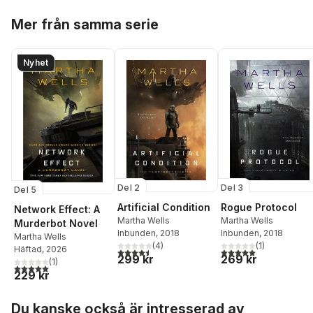
Hoppa över listan
Mer från samma serie
Nyhet
Del 2
Del 3
Del 5
Artificial Condition
Rogue Protocol
Network Effect: A
Martha Wells
Martha Wells
Murderbot Novel
Inbunden
, 2018
Inbunden
, 2018
Martha Wells
(
4
)
(
1
)
Häftad
, 2026
4,5
utav 5 stjärnor. Totalt antal röster:
5,0
utav 5 stjärnor. Tota
299 kr
269 kr
(
1
)
5,0
utav 5 stjärnor. Totalt antal röster:
229 kr
Hoppa över listan
Du kanske också är intresserad av