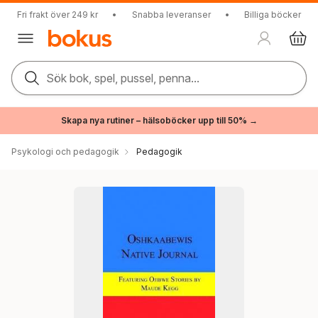
Fri frakt över 249 kr
•
Snabba leveranser
•
Billiga böcker
Sök bok, spel, pussel, penna...
Skapa nya rutiner – hälsoböcker upp till 50% →
Psykologi och pedagogik
Pedagogik