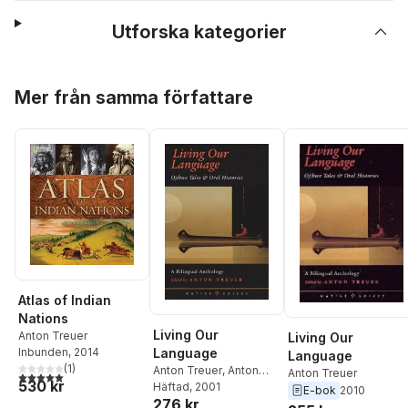
Utforska kategorier
Hoppa över listan
Mer från samma författare
Atlas of Indian
Nations
Living Our
Anton Treuer
Living Our
Inbunden
, 2014
Language
Language
(
1
)
Anton Treuer
,
Anton
Anton Treuer
5,0
utav 5 stjärnor. Totalt antal röster:
530 kr
Treuer
Häftad
, 2001
E-bok
2010
276 kr