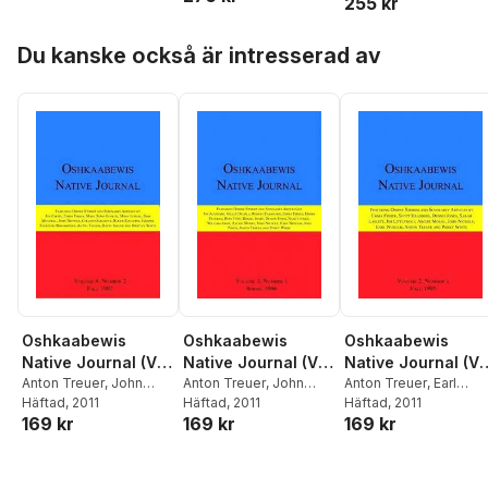
255 kr
Hoppa över listan
Du kanske också är intresserad av
Oshkaabewis
Oshkaabewis
Oshkaabewis
Native Journal (Vol.
Native Journal (Vol.
Native Journal (Vo
4, No. 2)
Anton Treuer
,
John
3, No. 1)
Anton Treuer
,
John
2, No. 1)
Anton Treuer
,
Earl
Nichols
Häftad
, 2011
,
Collins
Nichols
Häftad
, 2011
,
Emma Fisher
(Otchingwanigan)
Häftad
, 2011
169 kr
169 kr
169 kr
Oakgrove
Nyholm
,
John Nichols