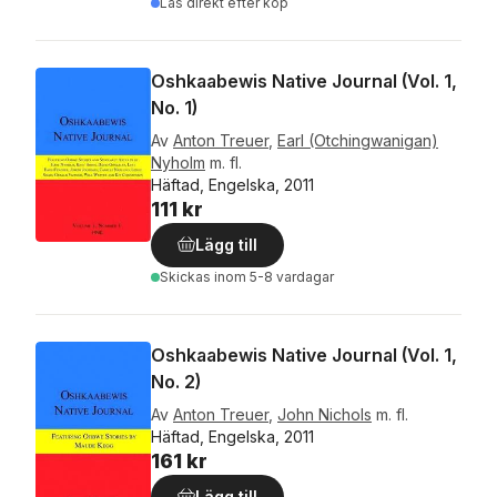
Läs direkt efter köp
Oshkaabewis Native Journal (Vol. 1,
No. 1)
Av
Anton Treuer
,
Earl (Otchingwanigan)
Nyholm
m. fl.
Häftad, Engelska, 2011
111 kr
Lägg till
Skickas
inom 5-8 vardagar
Oshkaabewis Native Journal (Vol. 1,
No. 2)
Av
Anton Treuer
,
John Nichols
m. fl.
Häftad, Engelska, 2011
161 kr
Lägg till