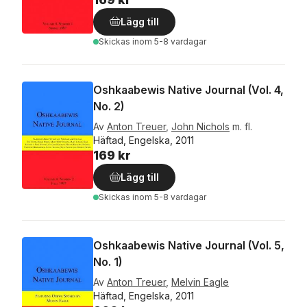
Lägg till
Skickas
inom 5-8 vardagar
Oshkaabewis Native Journal (Vol. 4,
No. 2)
Av
Anton Treuer
,
John Nichols
m. fl.
Häftad, Engelska, 2011
169 kr
Lägg till
Skickas
inom 5-8 vardagar
Oshkaabewis Native Journal (Vol. 5,
No. 1)
Av
Anton Treuer
,
Melvin Eagle
Häftad, Engelska, 2011