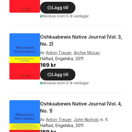
Lägg till
Skickas
inom 5-8 vardagar
Oshkaabewis Native Journal (Vol. 3,
No. 2)
Av
Anton Treuer
,
Archie Mosay
Häftad, Engelska, 2011
169 kr
Lägg till
Skickas
inom 5-8 vardagar
Oshkaabewis Native Journal (Vol. 4,
No. 1)
Av
Anton Treuer
,
John Nichols
m. fl.
Häftad, Engelska, 2011
169 kr