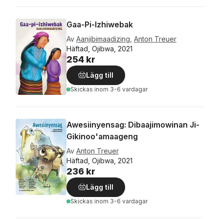
Gaa-Pi-Izhiwebak
Av
Aanjibimaadizing
,
Anton Treuer
Häftad, Ojibwa, 2021
254 kr
Lägg till
Skickas
inom 3-6 vardagar
Awesiinyensag: Dibaajimowinan Ji-
Gikinoo'amaageng
Av
Anton Treuer
Häftad, Ojibwa, 2021
236 kr
Lägg till
Skickas
inom 3-6 vardagar