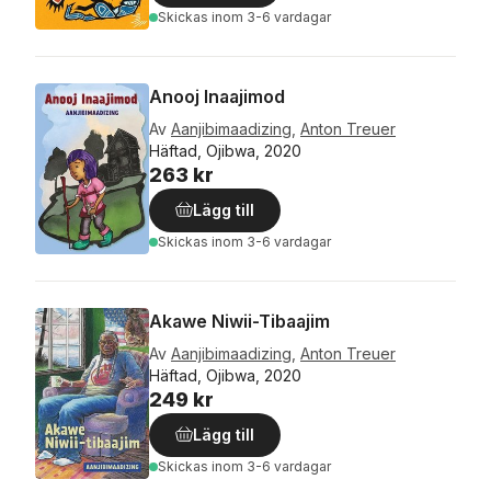
Skickas
inom 3-6 vardagar
Anooj Inaajimod
Av
Aanjibimaadizing
,
Anton Treuer
Häftad, Ojibwa, 2020
263 kr
Lägg till
Skickas
inom 3-6 vardagar
Akawe Niwii-Tibaajim
Av
Aanjibimaadizing
,
Anton Treuer
Häftad, Ojibwa, 2020
249 kr
Lägg till
Skickas
inom 3-6 vardagar