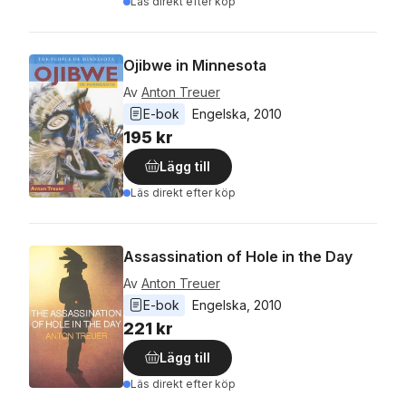
Läs direkt efter köp
Ojibwe in Minnesota
Av
Anton Treuer
E-bok
Engelska
, 
2010
195 kr
Lägg till
Läs direkt efter köp
Assassination of Hole in the Day
Av
Anton Treuer
E-bok
Engelska
, 
2010
221 kr
Lägg till
Läs direkt efter köp