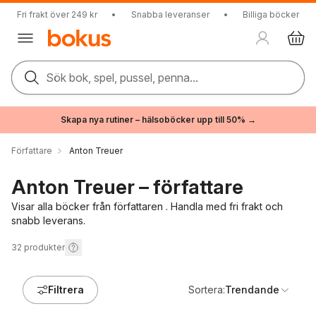
Fri frakt över 249 kr
•
Snabba leveranser
•
Billiga böcker
Sök bok, spel, pussel, penna...
Skapa nya rutiner – hälsoböcker upp till 50% →
Författare
Anton Treuer
Anton Treuer – författare
Visar alla böcker från författaren . Handla med fri frakt och
snabb leverans.
32
produkter
Filtrera
Sortera:
Trendande