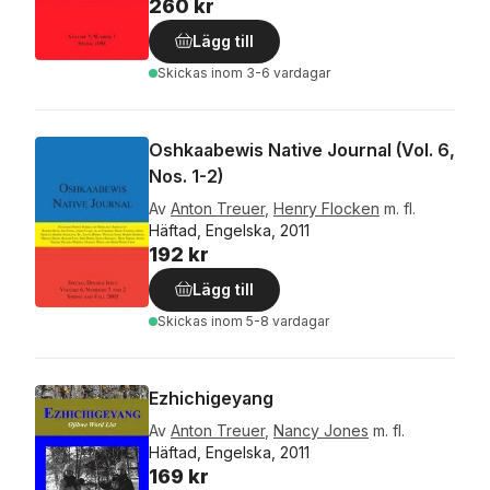
260 kr
Lägg till
Skickas
inom 3-6 vardagar
Oshkaabewis Native Journal (Vol. 6,
Nos. 1-2)
Av
Anton Treuer
,
Henry Flocken
m. fl.
Häftad, Engelska, 2011
192 kr
Lägg till
Skickas
inom 5-8 vardagar
Ezhichigeyang
Av
Anton Treuer
,
Nancy Jones
m. fl.
Häftad, Engelska, 2011
169 kr