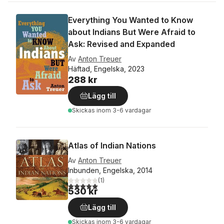
Everything You Wanted to Know
about Indians But Were Afraid to
Ask: Revised and Expanded
Av
Anton Treuer
Häftad, Engelska, 2023
288 kr
Lägg till
Skickas
inom 3-6 vardagar
Atlas of Indian Nations
Av
Anton Treuer
Inbunden, Engelska, 2014
(
1
)
5,0
utav 5 stjärnor. Totalt antal röster:
530 kr
Lägg till
Skickas
inom 3-6 vardagar