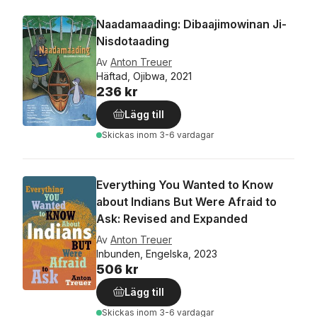
Naadamaading: Dibaajimowinan Ji-
Nisdotaading
Av
Anton Treuer
Häftad, Ojibwa, 2021
236 kr
Lägg till
Skickas
inom 3-6 vardagar
Everything You Wanted to Know
about Indians But Were Afraid to
Ask: Revised and Expanded
Av
Anton Treuer
Inbunden, Engelska, 2023
506 kr
Lägg till
Skickas
inom 3-6 vardagar