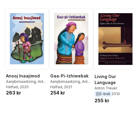
Anooj Inaajimod
Gaa-Pi-Izhiwebak
Living Our
Aanjibimaadizing
,
Anton
Aanjibimaadizing
,
Anton
Language
Treuer
Häftad
, 2020
Treuer
Häftad
, 2021
Anton Treuer
263 kr
254 kr
E-bok
2010
255 kr