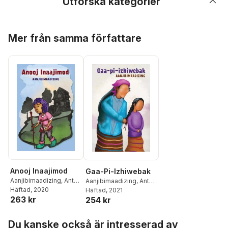
Utforska kategorier
Hoppa över listan
Mer från samma författare
Anooj Inaajimod
Gaa-Pi-Izhiwebak
Aanjibimaadizing
,
Anton
Aanjibimaadizing
,
Anton
Treuer
Häftad
, 2020
Treuer
Häftad
, 2021
263 kr
254 kr
Hoppa över listan
Du kanske också är intresserad av