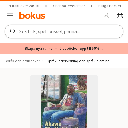
Fri frakt över 249 kr
•
Snabba leveranser
•
Billiga böcker
Sök bok, spel, pussel, penna...
Skapa nya rutiner – hälsoböcker upp till 50% →
Språk och ordböcker
Språkundervisning och språkinlärning