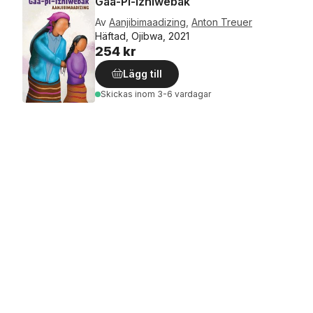
Gaa-Pi-Izhiwebak
Av
Aanjibimaadizing
,
Anton Treuer
Häftad, Ojibwa, 2021
254 kr
Lägg till
Skickas
inom 3-6 vardagar