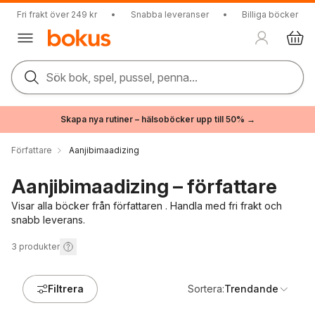
Fri frakt över 249 kr
•
Snabba leveranser
•
Billiga böcker
Sök bok, spel, pussel, penna...
Skapa nya rutiner – hälsoböcker upp till 50% →
Författare
Aanjibimaadizing
Aanjibimaadizing – författare
Visar alla böcker från författaren . Handla med fri frakt och
snabb leverans.
3
produkter
Filtrera
Sortera:
Trendande