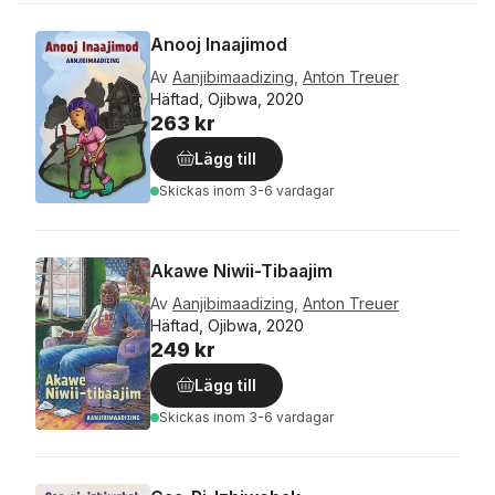
Anooj Inaajimod
Av
Aanjibimaadizing
,
Anton Treuer
Häftad, Ojibwa, 2020
263 kr
Lägg till
Skickas
inom 3-6 vardagar
Akawe Niwii-Tibaajim
Av
Aanjibimaadizing
,
Anton Treuer
Häftad, Ojibwa, 2020
249 kr
Lägg till
Skickas
inom 3-6 vardagar