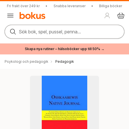
Fri frakt över 249 kr
•
Snabba leveranser
•
Billiga böcker
Sök bok, spel, pussel, penna...
Skapa nya rutiner – hälsoböcker upp till 50% →
Psykologi och pedagogik
Pedagogik