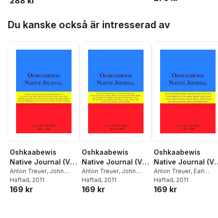
288 kr
Revised and
Expanded
Hoppa över listan
Du kanske också är intresserad av
Oshkaabewis
Oshkaabewis
Oshkaabewis
Native Journal (Vol.
Native Journal (Vol.
Native Journal (Vo
4, No. 2)
Anton Treuer
,
John
3, No. 1)
Anton Treuer
,
John
2, No. 1)
Anton Treuer
,
Earl
Nichols
Häftad
, 2011
,
Collins
Nichols
Häftad
, 2011
,
Emma Fisher
(Otchingwanigan)
Häftad
, 2011
169 kr
169 kr
169 kr
Oakgrove
Nyholm
,
John Nichols