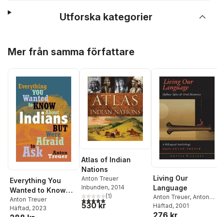
Utforska kategorier
Hoppa över listan
Mer från samma författare
Atlas of Indian
Nations
Living Our
Anton Treuer
Everything You
Inbunden
, 2014
Language
Wanted to Know
(
1
)
Anton Treuer
,
Anton
about Indians But
Anton Treuer
5,0
utav 5 stjärnor. Totalt antal röster:
530 kr
Treuer
Häftad
, 2001
Häftad
, 2023
Were Afraid to Ask:
276 kr