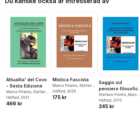
Du kanske också är intresserad av
ampliata.
Attualita' del Covo
Mistica Fascista
Saggio sul
- Sesta Edizione
Marco Piraino
,
Stefano
pensiero filosofic
Fiorito
Häftad
, 2020
Marco Piraino
,
Stefano
e religioso del
Stefano Fiorito
,
Marco
175 kr
Fiorito
Häftad
, 2021
Piraino
Häftad
,
, 2013
Armando Carlin
Fascismo
466 kr
245 kr