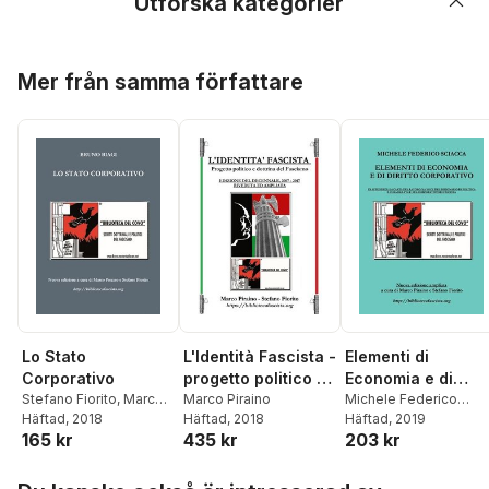
Utforska kategorier
Hoppa över listan
Mer från samma författare
Lo Stato
L'Identità Fascista -
Elementi di
Corporativo
progetto politico e
Economia e di
Stefano Fiorito
,
Marco
dottrina del
Marco Piraino
Diritto Corporativo
Michele Federico
Piraino
Häftad
,
, 2018
Bruno Biagi
Häftad
, 2018
Sciacca
Häftad
, 2019
,
Marco Piraino
fascismo - Edizione
165 kr
435 kr
203 kr
del Decennale
2007/2017,
Hoppa över listan
riveduta ed