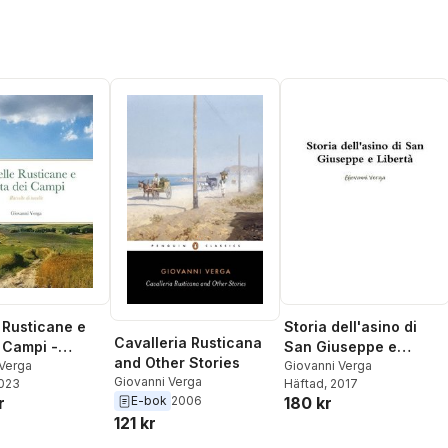
 Rusticane e
Storia dell'asino di
Cavalleria Rusticana
i Campi -
San Giuseppe e
and Other Stories
e di novelle
 Verga
Libertà
Giovanni Verga
Giovanni Verga
2023
Häftad
, 2017
r
180 kr
E-bok
2006
121 kr