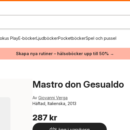
okus Play
E-böcker
Ljudböcker
Pocketböcker
Spel och pussel
Skapa nya rutiner – hälsoböcker upp till 50% →
Mastro don Gesualdo
Av
Giovanni Verga
Häftad, Italienska, 2013
287 kr
Lägg i varukorg