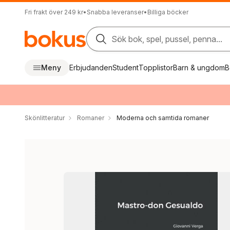
Fri frakt över 249 kr
•
Snabba leveranser
•
Billiga böcker
Sök bok, spel, pussel, penna...
Meny
Erbjudanden
Student
Topplistor
Barn & ungdom
B
Skönlitteratur
Romaner
Moderna och samtida romaner