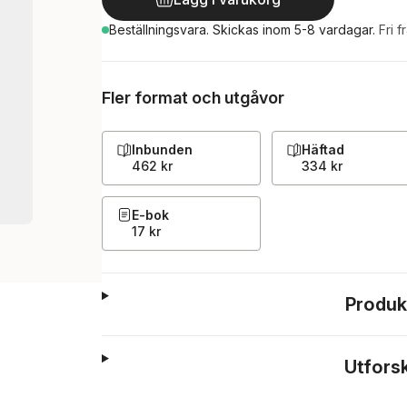
Beställningsvara.
Skickas
inom 5-8 vardagar
.
Fri f
Fler format och utgåvor
Inbunden
Häftad
462 kr
334 kr
E-bok
17 kr
Produk
Utfors