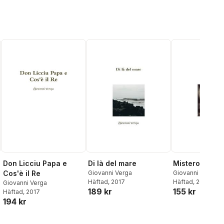
Don Licciu Papa e
Di là del mare
Mistero e Gli 
Cos'è il Re
Giovanni Verga
Giovanni Verga
Häftad
, 2017
Häftad
, 2017
Giovanni Verga
189 kr
155 kr
Häftad
, 2017
194 kr