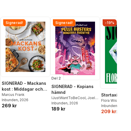
Signerad!
Signerad!
-19%
Del 2
SIGNERAD - Mackans
SIGNERAD - Kopians
kost : Middagar och
hämnd
matlådor
Marcus Frank
Stortaxi
IJustWantToBeCool
,
Joel
Inbunden
, 2026
Flora Wiström
Adolphson
Inbunden
, 2026
,
Emil Ejdemo
269 kr
Inbunden
, 2026
189 kr
Beer
,
Victor Beer
209 kr
259 kr