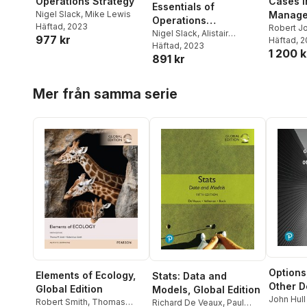
Operations Strategy
Cases i
Essentials of
Nigel Slack
,
Mike Lewis
Manage
Operations
Häftad
, 2023
Robert J
Management
Nigel Slack
,
Alistair
977 kr
Chamber
Häftad
, 
Brandon-Jones
Häftad
, 2023
,
Nicola
1 200 k
Alan Harr
891 kr
Burgess
Harland
Hoppa över listan
Mer från samma serie
Options
Elements of Ecology,
Stats: Data and
Other D
Global Edition
Models, Global Edition
Global E
John Hull
Robert Smith
,
Thomas
Richard De Veaux
,
Paul