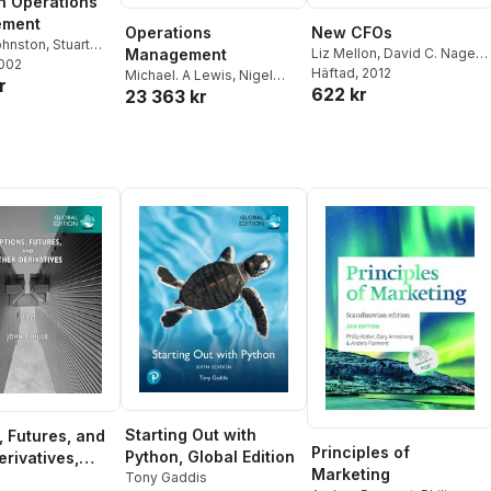
n Operations
ment
Operations
New CFOs
ohnston
,
Stuart
Management
Liz Mellon
,
David C. Nagel
,
s
2002
,
Nigel Slack
,
Robert Lippert
Häftad
, 2012
,
Nigel Slack
Michael. A Lewis
,
Nigel
r
ison
,
Christine
622 kr
23 363 kr
Slack
Starting Out with
, Futures, and
Principles of
Python, Global Edition
erivatives,
Marketing
Tony Gaddis
dition