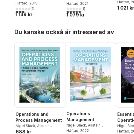
Häftad
, 
Smith
Häftad
, 2015
Velleman
Häftad
, 2021
,
David Bock
1 021 k
(
1
)
(
1
)
3,0
utav 5 stjärnor. Totalt antal röster:
5,0
utav 5 stjärnor. Totalt antal röster:
1 139 kr
1 079 kr
Hoppa över listan
Du kanske också är intresserad av
Operations
Operations and
Essentia
Management
Process Management
Operati
Nigel Slack
,
Alistair
Nigel Slack
,
Alistair
Manage
Nigel Sla
Brandon-Jones
Häftad
, 2022
,
Nicola
688 kr
Brandon-Jones
,
Nicola
Brandon
Häftad
, 