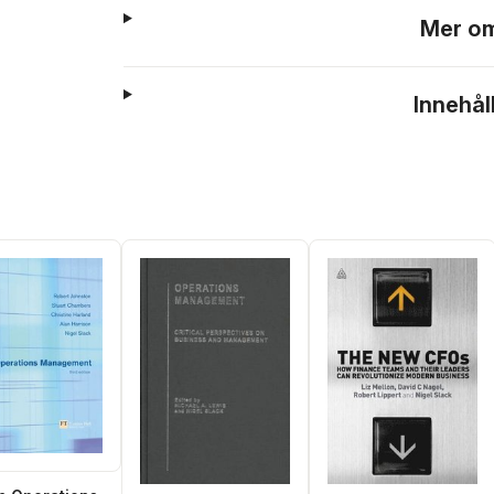
Mer om
Innehål