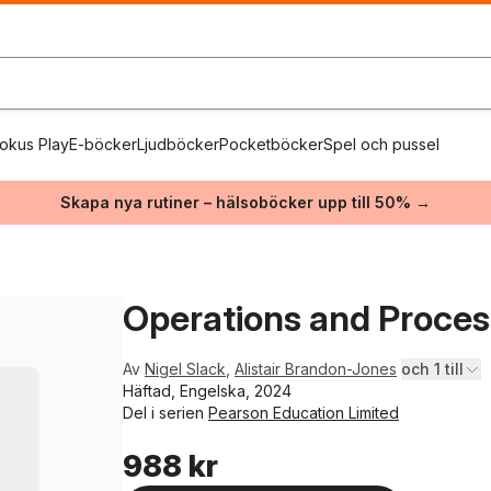
okus Play
E-böcker
Ljudböcker
Pocketböcker
Spel och pussel
Skapa nya rutiner – hälsoböcker upp till 50% →
Operations and Proc
Av
Nigel Slack
,
Alistair Brandon-Jones
och 1 till
Häftad, Engelska, 2024
Del i serien
Pearson Education Limited
988 kr