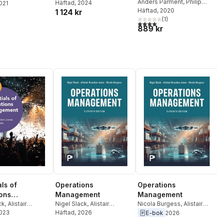
Anders Parment
,
Philip
Häftad
, 2024
2021
Kotler
Häftad
,
, 2020
Gary Armstrong
1 124 kr
r
(
1
)
4,0
utav 5 stjärnor. Totalt ant
889 kr
ls of
Operations
Operations
ons
Management
Management
ment
ck
,
Alistair
Nigel Slack
,
Alistair
Nicola Burgess
,
Alistair
-Jones
2023
,
Nicola
Brandon-Jones
Häftad
, 2026
,
Nicola
Brandon-Jones
,
Nigel
E-bok
2026