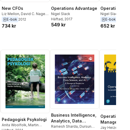
New CFOs
Operations Advantage
Operations A
Liz Mellon
,
David C. Nagel
,
Nigel Slack
Nigel Slack
Robert Lippert
,
Nigel Slack
Häftad
, 2017
E-bok
2012
E-bok
2017
549 kr
734 kr
652 kr
Business Intelligence,
Operations
Pedagogisk Psykologi
Analytics, Data
Management:
Anita Woolfolk
,
Martin
Science, and AI,
Ramesh Sharda
,
Dursun
Sustainability
Jay Heizer
,
Barry