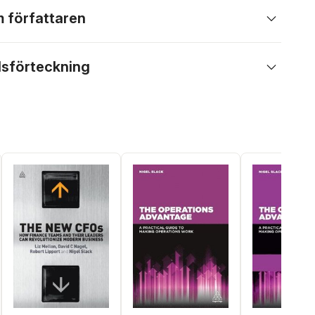
 författaren
lsförteckning