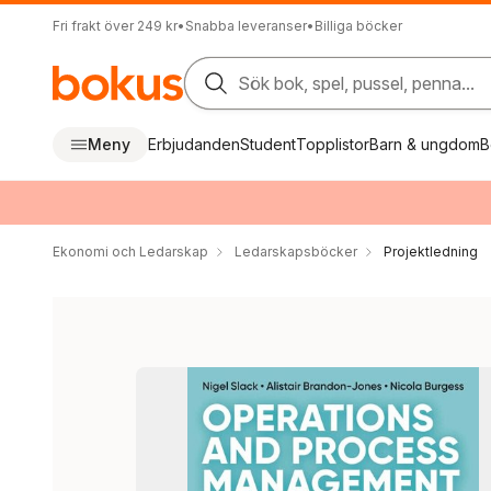
Fri frakt över 249 kr
•
Snabba leveranser
•
Billiga böcker
Sök bok, spel, pussel, penna...
Meny
Erbjudanden
Student
Topplistor
Barn & ungdom
B
Ekonomi och Ledarskap
Ledarskapsböcker
Projektledning